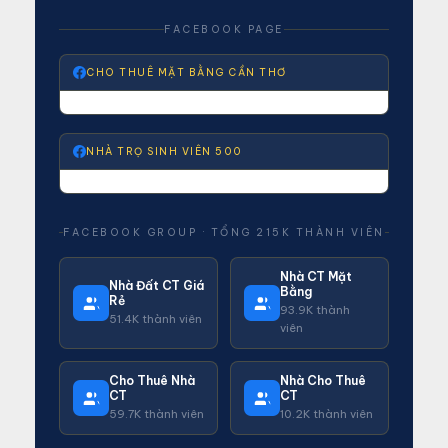
FACEBOOK PAGE
CHO THUÊ MẶT BẰNG CẦN THƠ
NHÀ TRỌ SINH VIÊN 500
FACEBOOK GROUP · TỔNG 215K THÀNH VIÊN
Nhà CT Mặt
Nhà Đất CT Giá
Bằng
Rẻ
93.9K thành
51.4K thành viên
viên
Cho Thuê Nhà
Nhà Cho Thuê
CT
CT
59.7K thành viên
10.2K thành viên