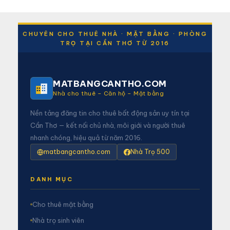
CHUYÊN CHO THUÊ NHÀ · MẶT BẰNG · PHÒNG
TRỌ TẠI CẦN THƠ TỪ 2016
MATBANGCANTHO.COM
Nhà cho thuê – Căn hộ – Mặt bằng
Nền tảng đăng tin cho thuê bất động sản uy tín tại
Cần Thơ — kết nối chủ nhà, môi giới và người thuê
nhanh chóng, hiệu quả từ năm 2016.
matbangcantho.com
Nhà Trọ 500
DANH MỤC
Cho thuê mặt bằng
Nhà trọ sinh viên