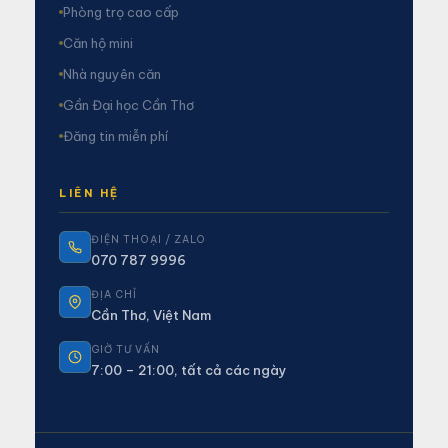
Phòng trọ cao cấp
Căn hộ mini
Nhà nguyên căn
Gần Đại học Cần Thơ
Đăng tin miễn phí
LIÊN HỆ
ĐIỆN THOẠI / ZALO
070 787 9996
ĐỊA CHỈ
Cần Thơ, Việt Nam
GIỜ TƯ VẤN
7:00 – 21:00, tất cả các ngày