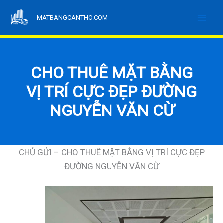
Nhảy
MATBANGCANTHO.COM
tới
nội
dung
CHO THUÊ MẶT BẰNG
VỊ TRÍ CỰC ĐẸP ĐƯỜNG
NGUYỄN VĂN CỪ
CHỦ GỬI – CHO THUÊ MẶT BẰNG VỊ TRÍ CỰC ĐẸP
ĐƯỜNG NGUYỄN VĂN CỪ