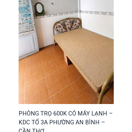
PHÒNG TRỌ 600K CÓ MÁY LẠNH –
KDC TỔ 3A PHƯỜNG AN BÌNH –
CẦN THƠ