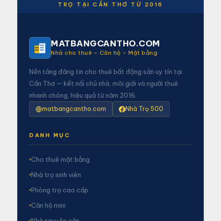
TRỌ TẠI CẦN THƠ TỪ 2016
MATBANGCANTHO.COM
Nhà cho thuê – Căn hộ – Mặt bằng
Nền tảng đăng tin cho thuê bất động sản uy tín tại
Cần Thơ — kết nối chủ nhà, môi giới và người thuê
nhanh chóng, hiệu quả từ năm 2016.
matbangcantho.com
Nhà Trọ 500
DANH MỤC
Cho thuê mặt bằng
Nhà trọ sinh viên
Phòng trọ cao cấp
Căn hộ mini
Nhà nguyên căn