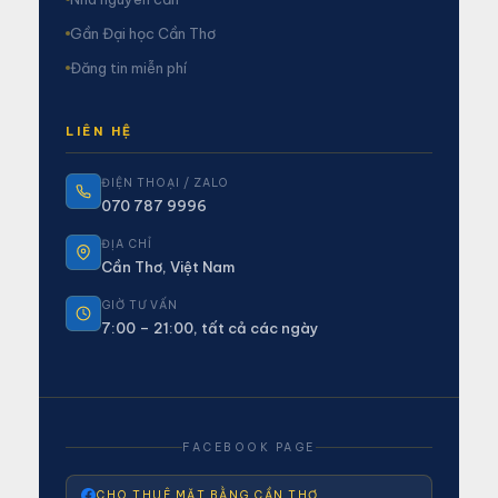
Gần Đại học Cần Thơ
Đăng tin miễn phí
LIÊN HỆ
ĐIỆN THOẠI / ZALO
070 787 9996
ĐỊA CHỈ
Cần Thơ, Việt Nam
GIỜ TƯ VẤN
7:00 – 21:00, tất cả các ngày
FACEBOOK PAGE
CHO THUÊ MẶT BẰNG CẦN THƠ