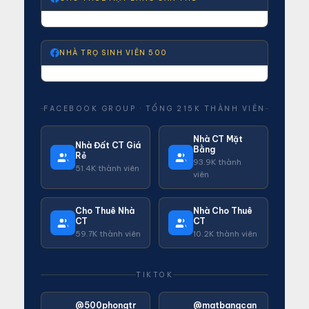
NHÀ TRỌ SINH VIÊN 500
FACEBOOK GROUP · TỔNG 215K THÀNH VIÊN
Nhà CT Mặt
Nhà Đất CT Giá
Bằng
Rẻ
93.9K thành
51.4K thành viên
viên
Cho Thuê Nhà
Nhà Cho Thuê
CT
CT
59.7K thành viên
10.2K thành viên
TIKTOK
@500phongtr
@matbangcan