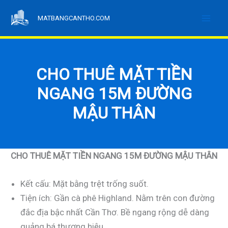
Nhảy
MATBANGCANTHO.COM
tới
nội
dung
CHO THUÊ MẶT TIỀN
NGANG 15M ĐƯỜNG
MẬU THÂN
CHO THUÊ MẶT TIỀN NGANG 15M ĐƯỜNG MẬU THÂN
Kết cấu: Mặt bằng trệt trống suốt.
Tiện ích: Gần cà phê Highland. Nằm trên con đường
đắc địa bậc nhất Cần Thơ. Bề ngang rộng dễ dàng
quảng bá thương hiệu.