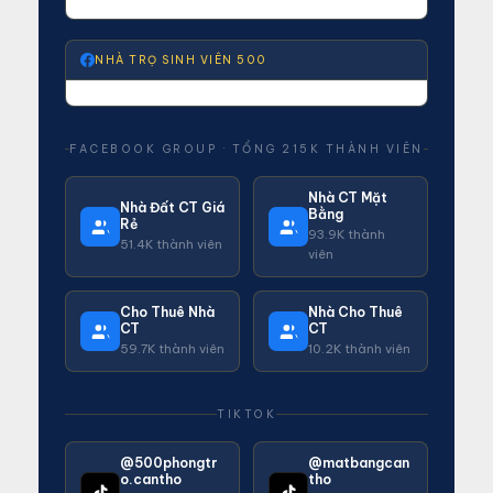
NHÀ TRỌ SINH VIÊN 500
FACEBOOK GROUP · TỔNG 215K THÀNH VIÊN
Nhà CT Mặt
Nhà Đất CT Giá
Bằng
Rẻ
93.9K thành
51.4K thành viên
viên
Cho Thuê Nhà
Nhà Cho Thuê
CT
CT
59.7K thành viên
10.2K thành viên
TIKTOK
@500phongtr
@matbangcan
o.cantho
tho