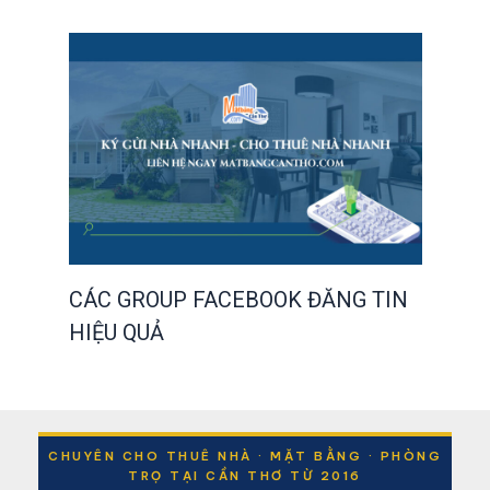
CÁC GROUP FACEBOOK ĐĂNG TIN
HIỆU QUẢ
CHUYÊN CHO THUÊ NHÀ · MẶT BẰNG · PHÒNG
TRỌ TẠI CẦN THƠ TỪ 2016