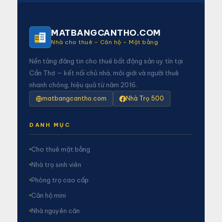
MATBANGCANTHO.COM
Nhà cho thuê – Căn hộ – Mặt bằng
Nền tảng đăng tin cho thuê bất động sản uy tín tại
Cần Thơ — kết nối chủ nhà, môi giới và người thuê
nhanh chóng, hiệu quả từ năm 2016.
matbangcantho.com
Nhà Trọ 500
DANH MỤC
Cho thuê mặt bằng
Nhà trọ sinh viên
Phòng trọ cao cấp
Căn hộ mini
Nhà nguyên căn