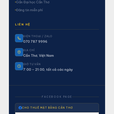
Gần Đại học Cần Thơ
Đăng tin miễn phí
LIÊN HỆ
ĐIỆN THOẠI / ZALO
070 787 9996
ĐỊA CHỈ
Cần Thơ, Việt Nam
GIỜ TƯ VẤN
7:00 – 21:00, tất cả các ngày
FACEBOOK PAGE
CHO THUÊ MẶT BẰNG CẦN THƠ