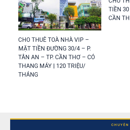
CHO TH
TIỀN 3
CẦN T
CHO THUÊ TOÀ NHÀ VIP –
MẶT TIỀN ĐƯỜNG 30/4 – P.
TÂN AN – TP. CẦN THƠ – CÓ
THANG MÁY | 120 TRIỆU/
THÁNG
CHUYÊN 