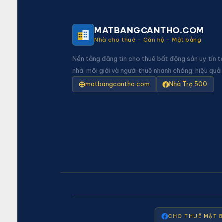
MATBANGCANTHO.COM
Nhà cho thuê – Căn hộ – Mặt bằng
Nền tảng đăng tin cho thuê bất động sản uy tín t
nhà, môi giới và người thuê nhanh chóng, hiệu quả
matbangcantho.com
Nhà Trọ 500
CHO THUÊ MẶT 