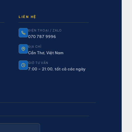
LIÊN HỆ
ĐIỆN THOẠI / ZALO
070 787 9996
ĐỊA CHỈ
Cần Thơ, Việt Nam
GIỜ TƯ VẤN
7:00 – 21:00, tất cả các ngày