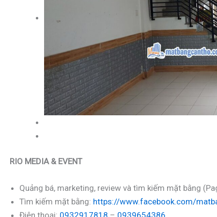
RIO MEDIA & EVENT
Quảng bá, marketing, review và tìm kiếm mặt bằng 
Tìm kiếm mặt bằng:
https://www.facebook.com/matb
Điện thoại:
0932917818
–
0939654386