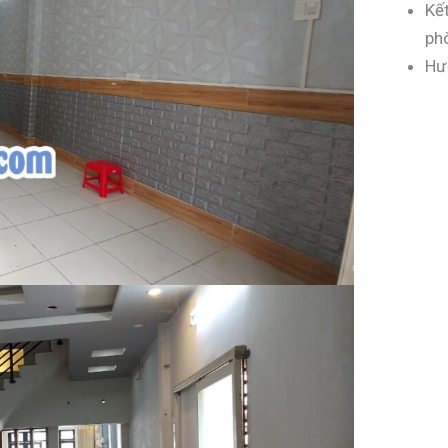
Kế
phò
Hư