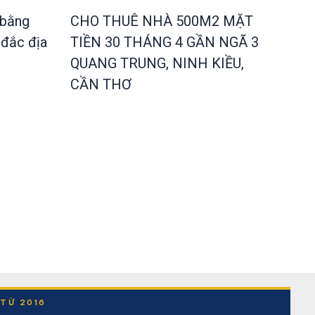
 bằng
CHO THUÊ NHÀ 500M2 MẶT
 đắc địa
TIỀN 30 THÁNG 4 GẦN NGÃ 3
QUANG TRUNG, NINH KIỀU,
CẦN THƠ
 TỪ 2016