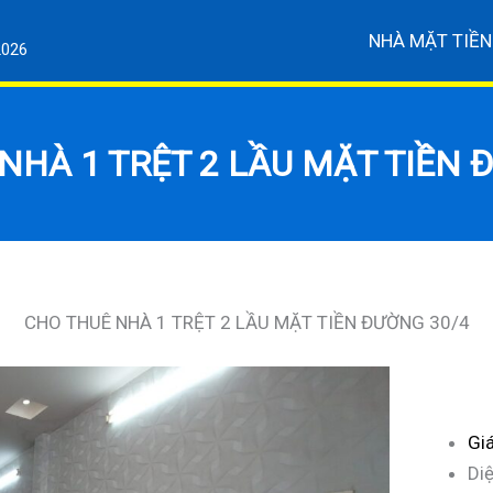
NHÀ MẶT TIỀN
2026
NHÀ 1 TRỆT 2 LẦU MẶT TIỀN 
CHO THUÊ NHÀ 1 TRỆT 2 LẦU MẶT TIỀN ĐƯỜNG 30/4
Giá
Di