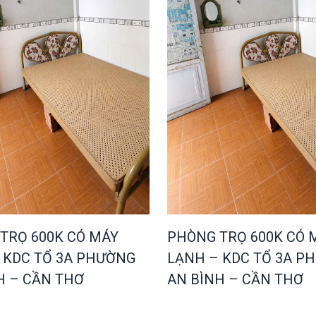
TRỌ 600K CÓ MÁY
PHÒNG TRỌ 600K CÓ 
 KDC TỔ 3A PHƯỜNG
LẠNH – KDC TỔ 3A P
H – CẦN THƠ
AN BÌNH – CẦN THƠ