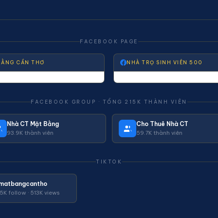
FACEBOOK PAGE
BẰNG CẦN THƠ
NHÀ TRỌ SINH VIÊN 500
FACEBOOK GROUP · TỔNG 215K THÀNH VIÊN
Nhà CT Mặt Bằng
Cho Thuê Nhà CT
93.9K thành viên
59.7K thành viên
TIKTOK
matbangcantho
45K follow · 513K views