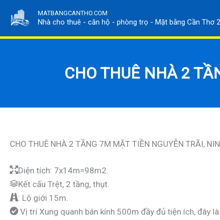
Nhảy
MATBANGCANTHO.COM
tới
Nhà cho thuê - căn hộ - phòng trọ - Mặt bằng Cần Thơ 
nội
dung
CHO THUÊ NHÀ 2 TẦN
CHO THUÊ NHÀ 2 TẦNG 7M MẶT TIỀN NGUYỄN TRÃI, NI
Diện tích: 7x14m=98m2.
Kết cấu Trệt, 2 tầng, thụt.
: Lộ giới 15m.
Vị trí Xung quanh bán kính 500m đầy đủ tiện ích, đây l