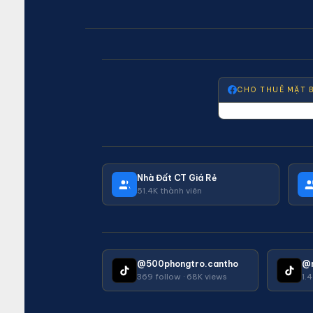
CHO THUÊ MẶT 
Nhà Đất CT Giá Rẻ
51.4K thành viên
@500phongtro.cantho
@
369 follow · 68K views
1.