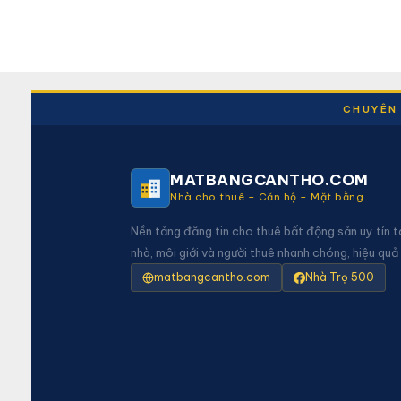
CHUYÊN 
MATBANGCANTHO.COM
Nhà cho thuê – Căn hộ – Mặt bằng
Nền tảng đăng tin cho thuê bất động sản uy tín t
nhà, môi giới và người thuê nhanh chóng, hiệu quả
matbangcantho.com
Nhà Trọ 500