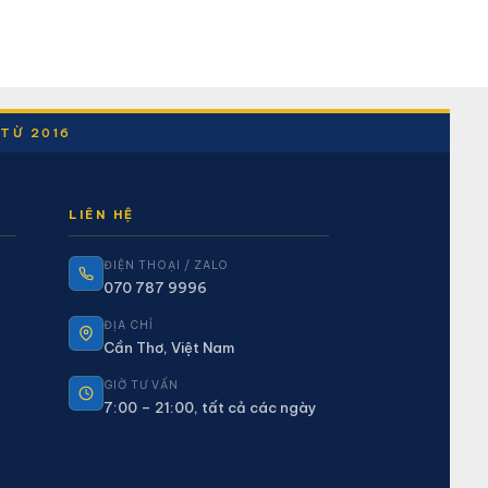
 TỪ 2016
LIÊN HỆ
ĐIỆN THOẠI / ZALO
070 787 9996
ĐỊA CHỈ
Cần Thơ, Việt Nam
GIỜ TƯ VẤN
7:00 – 21:00, tất cả các ngày