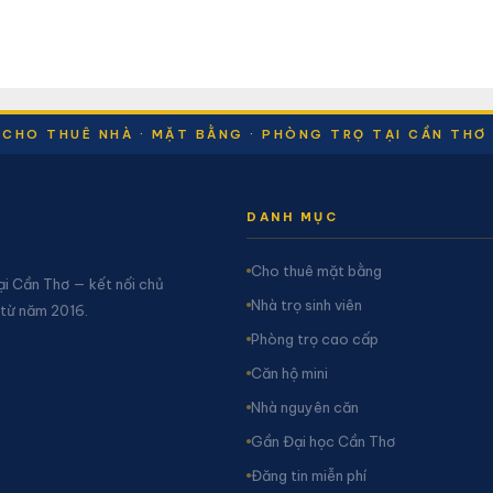
CHO THUÊ NHÀ · MẶT BẰNG · PHÒNG TRỌ TẠI CẦN THƠ
DANH MỤC
Cho thuê mặt bằng
ại Cần Thơ — kết nối chủ
Nhà trọ sinh viên
 từ năm 2016.
Phòng trọ cao cấp
Căn hộ mini
Nhà nguyên căn
Gần Đại học Cần Thơ
Đăng tin miễn phí