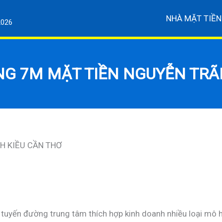
NHÀ MẶT TIỀN
2026
G 7M MẶT TIỀN NGUYỄN TRÃI
NH KIỀU CẦN THƠ
à tuyến đường trung tâm thích hợp kinh doanh nhiều loại mô h