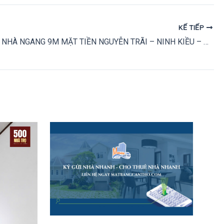
KẾ TIẾP
CHO THUÊ NHÀ NGANG 9M MẶT TIỀN NGUYỄN TRÃI – NINH KIỀU – CẦN THƠ