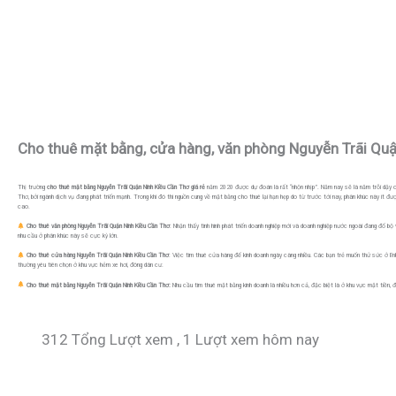
Cho thuê mặt bằng, cửa hàng, văn phòng Nguyễn Trãi Quậ
Thị trường
cho thuê mặt bằng
Nguyễn Trãi Quận Ninh Kiều Cần Thơ
giá rẻ
năm 2020 được dự đoán là rất “nhộn nhịp”. Năm nay sẽ là năm trỗi dậy củ
Thơ, bởi ngành dịch vụ đang phát triển mạnh. Trong khi đó thì nguồn cung về mặt bằng cho thuê lại hạn hẹp do từ trước tới nay, phân khúc này ít 
cao.
Cho thuê văn phòng
Nguyễn Trãi Quận Ninh Kiều Cần Thơ
: Nhận thấy tình hình phát triển doanh nghiệp mới và doanh nghiệp nước ngoài đang đổ b
nhu cầu ở phân khúc này sẽ cực kỳ lớn.
Cho thuê cửa hàng
Nguyễn Trãi Quận Ninh Kiều Cần Thơ
: Việc tìm thuê cửa hàng để kinh doanh ngày càng nhiều. Các bạn trẻ muốn thử sức ở lĩn
thường yêu tiên chọn ở khu vực hẻm xe hơi, đông dân cư.
Cho thuê mặt bằng
Nguyễn Trãi Quận Ninh Kiều Cần Thơ
:
Nhu cầu tìm thuê mặt bằng kinh doanh là nhiều hơn cả, đặc biệt là ở khu vực mặt tiền, đ
312 Tổng Lượt xem
, 1 Lượt xem hôm nay