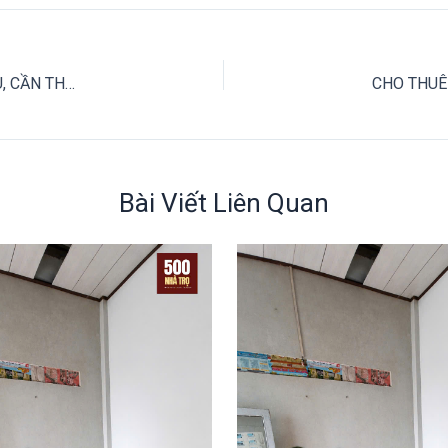
CHO THUÊ NHÀ MẶT TIỀN ĐƯỜNG NGUYỄN TRÃI, NINH KIỀU, CẦN THƠ – 45 TRIỆU
Bài Viết Liên Quan