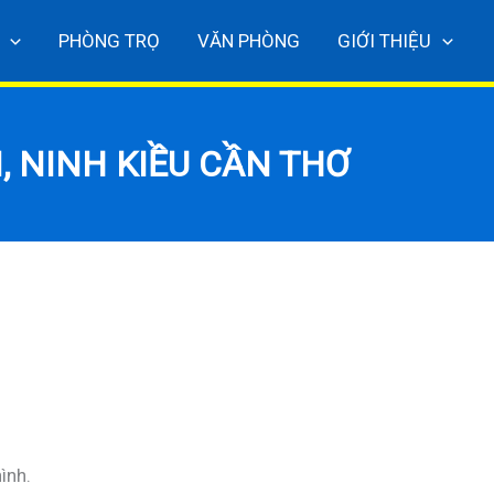
PHÒNG TRỌ
VĂN PHÒNG
GIỚI THIỆU
, NINH KIỀU CẦN THƠ
ình.