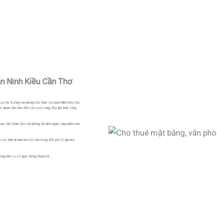
n Ninh Kiều Cần Thơ
a thị trường văn phòng cho thuê tại Quận Ninh Kiều Cần
được quan tâm dẫn đến cầu vượt cung, đẩy giá thuê tăng
ộ vào Việt Nam đặt văn phòng đại diện ngày càng nhiều nên
h vực kinh doanh nên rất chú trọng đến yếu tố giá nên
ông dân cư, có giao thông thuận lợi,…