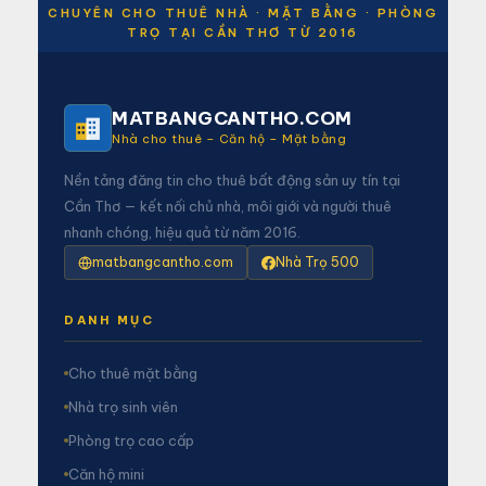
CHUYÊN CHO THUÊ NHÀ · MẶT BẰNG · PHÒNG
TRỌ TẠI CẦN THƠ TỪ 2016
MATBANGCANTHO.COM
Nhà cho thuê – Căn hộ – Mặt bằng
Nền tảng đăng tin cho thuê bất động sản uy tín tại
Cần Thơ — kết nối chủ nhà, môi giới và người thuê
nhanh chóng, hiệu quả từ năm 2016.
matbangcantho.com
Nhà Trọ 500
DANH MỤC
Cho thuê mặt bằng
Nhà trọ sinh viên
Phòng trọ cao cấp
Căn hộ mini