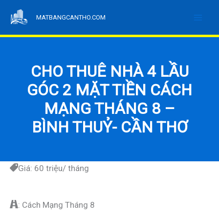
Nhảy
MATBANGCANTHO.COM
tới
nội
dung
CHO THUÊ NHÀ 4 LẦU
GÓC 2 MẶT TIỀN CÁCH
MẠNG THÁNG 8 –
BÌNH THUỶ- CẦN THƠ
Giá: 60 triệu/ tháng
: Cách Mạng Tháng 8