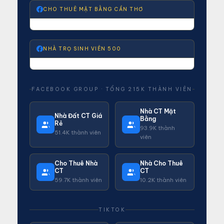
CHO THUÊ MẶT BẰNG CẦN THƠ
NHÀ TRỌ SINH VIÊN 500
FACEBOOK GROUP · TỔNG 215K THÀNH VIÊN
Nhà CT Mặt
Nhà Đất CT Giá
Bằng
Rẻ
93.9K thành
51.4K thành viên
viên
Cho Thuê Nhà
Nhà Cho Thuê
CT
CT
59.7K thành viên
10.2K thành viên
TIKTOK