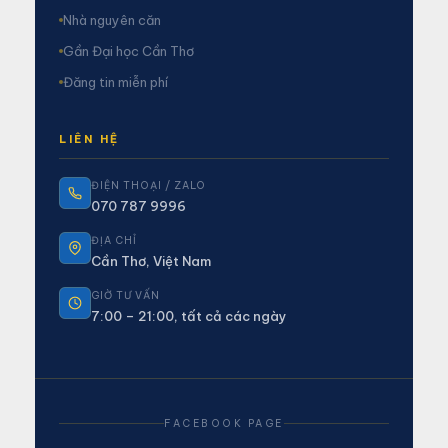
Nhà nguyên căn
Gần Đại học Cần Thơ
Đăng tin miễn phí
LIÊN HỆ
ĐIỆN THOẠI / ZALO
070 787 9996
ĐỊA CHỈ
Cần Thơ, Việt Nam
GIỜ TƯ VẤN
7:00 – 21:00, tất cả các ngày
FACEBOOK PAGE