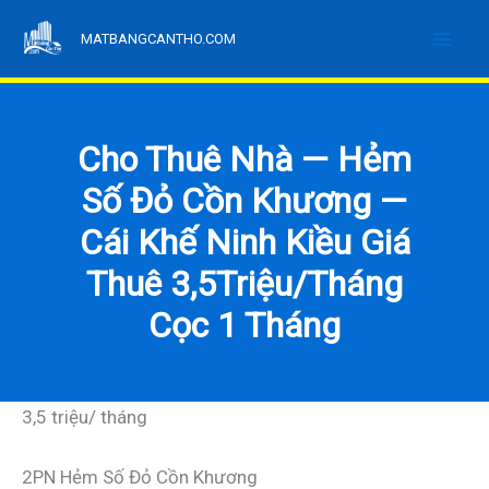
Nhảy
MATBANGCANTHO.COM
tới
nội
dung
Cho Thuê Nhà — Hẻm
Số Đỏ Cồn Khương —
Cái Khế Ninh Kiều Giá
Thuê 3,5Triệu/Tháng
Cọc 1 Tháng
3,5 triệu/ tháng
2PN Hẻm Số Đỏ Cồn Khương