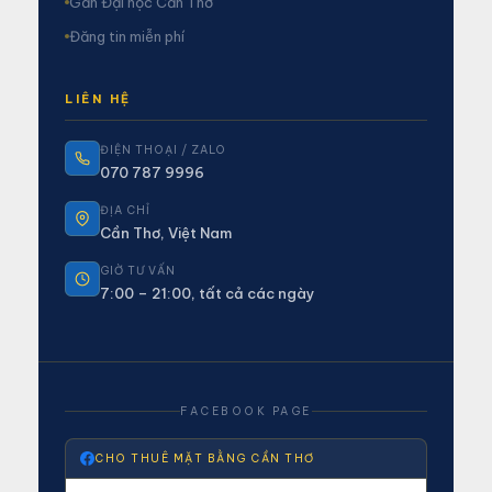
Gần Đại học Cần Thơ
Đăng tin miễn phí
LIÊN HỆ
ĐIỆN THOẠI / ZALO
070 787 9996
ĐỊA CHỈ
Cần Thơ, Việt Nam
GIỜ TƯ VẤN
7:00 – 21:00, tất cả các ngày
FACEBOOK PAGE
CHO THUÊ MẶT BẰNG CẦN THƠ