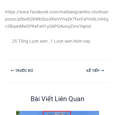
https://www.facebook.com/matbangcantho.chothue/
posts/pfbid02kWbSszdXwVtYia2k7fecFaYmALmh6g
c3BqenMwDPKeFeH1y3APQAioiqZmoYaptsl
25 Tổng Lượt xem
, 1 Lượt xem hôm nay
TRƯỚC ĐÓ
KẾ TIẾP
Bài Viết Liên Quan