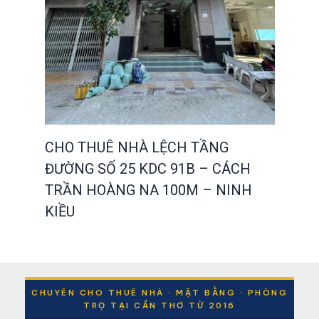
CHO THUÊ NHÀ LỆCH TẦNG
ĐƯỜNG SỐ 25 KDC 91B – CÁCH
TRẦN HOÀNG NA 100M – NINH
KIỀU
CHUYÊN CHO THUÊ NHÀ · MẶT BẰNG · PHÒNG
TRỌ TẠI CẦN THƠ TỪ 2016