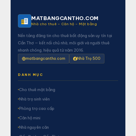
MATBANGCANTHO.COM
Nhà cho thuê – Căn hộ – Mặt bằng
Nền tảng đăng tin cho thuê bất động sản uy tín tại
Cần Thơ — kết nối chủ nhà, môi giới và người thuê
nhanh chóng, hiệu quả từ năm 2016.
matbangcantho.com
Nhà Trọ 500
DANH MỤC
Cho thuê mặt bằng
Nhà trọ sinh viên
Phòng trọ cao cấp
Căn hộ mini
Nhà nguyên căn