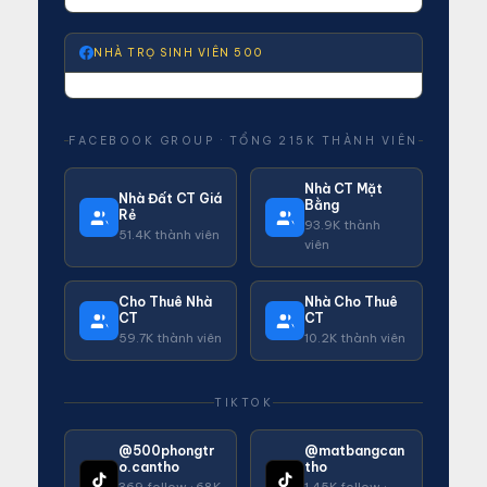
NHÀ TRỌ SINH VIÊN 500
FACEBOOK GROUP · TỔNG 215K THÀNH VIÊN
Nhà CT Mặt
Nhà Đất CT Giá
Bằng
Rẻ
93.9K thành
51.4K thành viên
viên
Cho Thuê Nhà
Nhà Cho Thuê
CT
CT
59.7K thành viên
10.2K thành viên
TIKTOK
@500phongtr
@matbangcan
o.cantho
tho