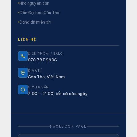
Nhà nguyên căn
Gần Đại học Cần Thơ
Đăng tin miễn phí
LIÊN HỆ
ĐIỆN THOẠI / ZALO
070 787 9996
ĐỊA CHỈ
Cần Thơ, Việt Nam
GIỜ TƯ VẤN
7:00 – 21:00, tất cả các ngày
FACEBOOK PAGE