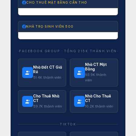
CHO THUÊ MẶT BẰNG CẦN THƠ
NHÀ TRỌ SINH VIÊN 500
FACEBOOK GROUP · TỔNG 215K THÀNH VIÊN
Nhà CT Mặt
Nhà Đất CT Giá
Bằng
Rẻ
93.9K thành
51.4K thành viên
viên
Cho Thuê Nhà
Nhà Cho Thuê
CT
CT
59.7K thành viên
10.2K thành viên
TIKTOK