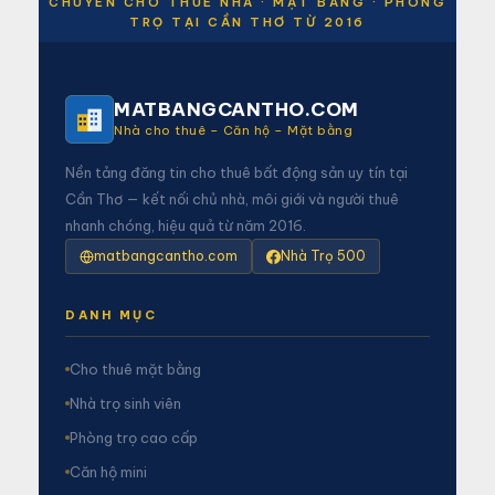
CHUYÊN CHO THUÊ NHÀ · MẶT BẰNG · PHÒNG
TRỌ TẠI CẦN THƠ TỪ 2016
MATBANGCANTHO.COM
Nhà cho thuê – Căn hộ – Mặt bằng
Nền tảng đăng tin cho thuê bất động sản uy tín tại
Cần Thơ — kết nối chủ nhà, môi giới và người thuê
nhanh chóng, hiệu quả từ năm 2016.
matbangcantho.com
Nhà Trọ 500
DANH MỤC
Cho thuê mặt bằng
Nhà trọ sinh viên
Phòng trọ cao cấp
Căn hộ mini