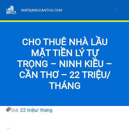
Nhảy
MATBANGCANTHO.COM
tới
nội
dung
CHO THUÊ NHÀ LẦU
MẶT TIỀN LÝ TỰ
TRỌNG – NINH KIỀU –
CẦN THƠ – 22 TRIỆU/
THÁNG
Giá:
22 triệu/ tháng