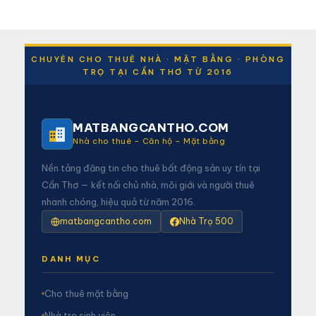
CHUYÊN CHO THUÊ NHÀ · MẶT BẰNG · PHÒNG
TRỌ TẠI CẦN THƠ TỪ 2016
MATBANGCANTHO.COM
Nhà cho thuê – Căn hộ – Mặt bằng
Nền tảng đăng tin cho thuê bất động sản uy tín tại
Cần Thơ — kết nối chủ nhà, môi giới và người thuê
nhanh chóng, hiệu quả từ năm 2016.
matbangcantho.com
Nhà Trọ 500
DANH MỤC
Cho thuê mặt bằng
Nhà trọ sinh viên