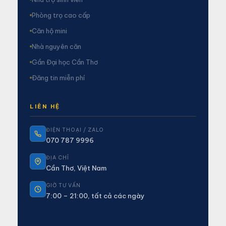
Phòng trọ cao cấp
Căn hộ mini
Nhà nguyên căn
Gần Đại học Cần Thơ
Đăng tin miễn phí
LIÊN HỆ
ĐIỆN THOẠI / ZALO
070 787 9996
ĐỊA CHỈ
Cần Thơ, Việt Nam
GIỜ TƯ VẤN
7:00 – 21:00, tất cả các ngày