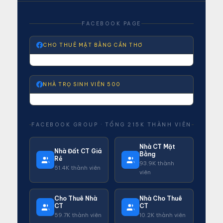
FACEBOOK PAGE
CHO THUÊ MẶT BẰNG CẦN THƠ
NHÀ TRỌ SINH VIÊN 500
FACEBOOK GROUP · TỔNG 215K THÀNH VIÊN
Nhà CT Mặt
Nhà Đất CT Giá
Bằng
Rẻ
93.9K thành
51.4K thành viên
viên
Cho Thuê Nhà
Nhà Cho Thuê
CT
CT
59.7K thành viên
10.2K thành viên