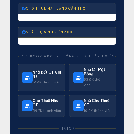
CHO THUÊ MẶT BẰNG CẦN THƠ
NHÀ TRỌ SINH VIÊN 500
FACEBOOK GROUP · TỔNG 215K THÀNH VIÊN
Nhà CT Mặt
Nhà Đất CT Giá
Bằng
Rẻ
93.9K thành
51.4K thành viên
viên
Cho Thuê Nhà
Nhà Cho Thuê
CT
CT
59.7K thành viên
10.2K thành viên
TIKTOK