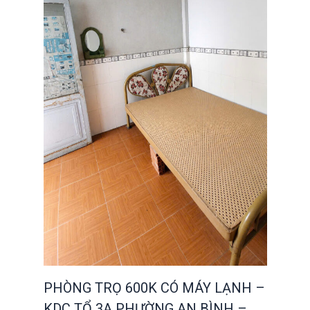
PHÒNG TRỌ 600K CÓ MÁY LẠNH –
KDC TỔ 3A PHƯỜNG AN BÌNH –