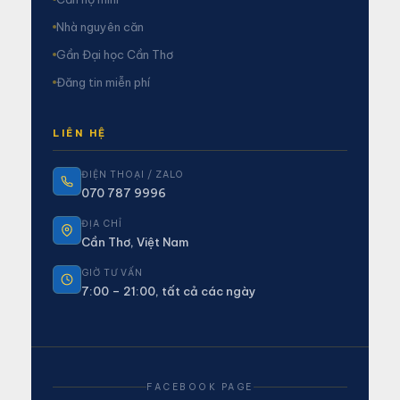
Nhà nguyên căn
Gần Đại học Cần Thơ
Đăng tin miễn phí
LIÊN HỆ
ĐIỆN THOẠI / ZALO
070 787 9996
ĐỊA CHỈ
Cần Thơ, Việt Nam
GIỜ TƯ VẤN
7:00 – 21:00, tất cả các ngày
FACEBOOK PAGE