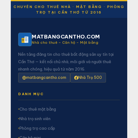
CHUYÊN CHO THUÊ NHÀ · MẶT BẰNG · PHÒNG
TRỌ TẠI CẦN THƠ TỪ 2016
MATBANGCANTHO.COM
Nhà cho thuê – Căn hộ – Mặt bằng
Nền tảng đăng tin cho thuê bất động sản uy tín tại
Cần Thơ — kết nối chủ nhà, môi giới và người thuê
nhanh chóng, hiệu quả từ năm 2016.
matbangcantho.com
Nhà Trọ 500
DANH MỤC
Cho thuê mặt bằng
Nhà trọ sinh viên
Phòng trọ cao cấp
Căn hộ mini