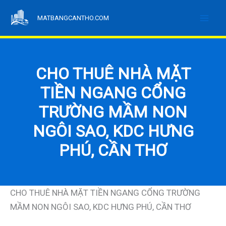
Nhảy
MATBANGCANTHO.COM
tới
nội
dung
CHO THUÊ NHÀ MẶT
TIỀN NGANG CỔNG
TRƯỜNG MẦM NON
NGÔI SAO, KDC HƯNG
PHÚ, CẦN THƠ
CHO THUÊ NHÀ MẶT TIỀN NGANG CỔNG TRƯỜNG
MẦM NON NGÔI SAO, KDC HƯNG PHÚ, CẦN THƠ