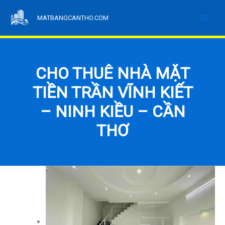
Nhảy
MATBANGCANTHO.COM
tới
nội
dung
CHO THUÊ NHÀ MẶT
TIỀN TRẦN VĨNH KIẾT
– NINH KIỀU – CẦN
THƠ