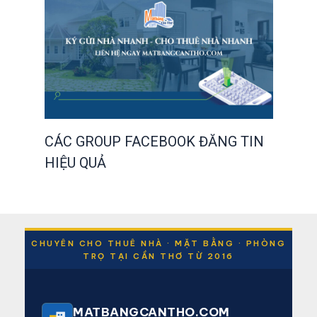
CÁC GROUP FACEBOOK ĐĂNG TIN
HIỆU QUẢ
CHUYÊN CHO THUÊ NHÀ · MẶT BẰNG · PHÒNG
TRỌ TẠI CẦN THƠ TỪ 2016
MATBANGCANTHO.COM