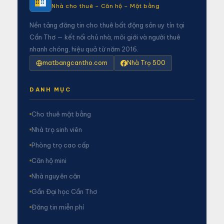
Nhà cho thuê – Căn hộ – Mặt bằng
Nền tảng đăng tin cho thuê bất động sản uy tín tại
Cần Thơ — kết nối chủ nhà, môi giới và người thuê
nhanh chóng, hiệu quả từ năm 2016.
matbangcantho.com
Nhà Trọ 500
DANH MỤC
Cho thuê mặt bằng
Nhà trọ sinh viên
Phòng trọ cao cấp
Căn hộ mini
Nhà nguyên căn
Gần Đại học Cần Thơ
Đăng tin miễn phí