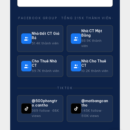
FACEBOOK GROUP · TỔNG 215K THÀNH VIÊN
Nhà CT Mặt
Nhà Đất CT Giá
Bằng
Rẻ
93.9K thành
51.4K thành viên
viên
Cho Thuê Nhà
Nhà Cho Thuê
CT
CT
59.7K thành viên
10.2K thành viên
TIKTOK
@500phongtr
@matbangcan
o.cantho
tho
369 follow · 68K
1.45K follow ·
views
513K views