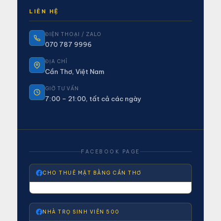
LIÊN HỆ
ĐIỆN THOẠI / ZALO
070 787 9996
ĐỊA CHỈ
Cần Thơ, Việt Nam
GIỜ TƯ VẤN
7:00 – 21:00, tất cả các ngày
FACEBOOK PAGE
CHO THUÊ MẶT BẰNG CẦN THƠ
NHÀ TRỌ SINH VIÊN 500