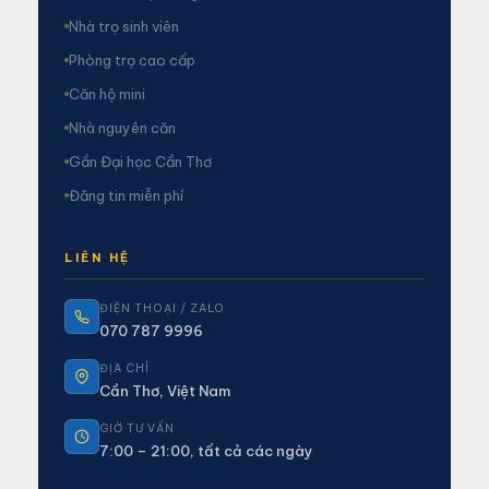
Nhà trọ sinh viên
Phòng trọ cao cấp
Căn hộ mini
Nhà nguyên căn
Gần Đại học Cần Thơ
Đăng tin miễn phí
LIÊN HỆ
ĐIỆN THOẠI / ZALO
070 787 9996
ĐỊA CHỈ
Cần Thơ, Việt Nam
GIỜ TƯ VẤN
7:00 – 21:00, tất cả các ngày