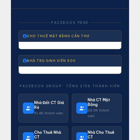
FACEBOOK PAGE
CHO THUÊ MẶT BẰNG CẦN THƠ
NHÀ TRỌ SINH VIÊN 500
FACEBOOK GROUP · TỔNG 215K THÀNH VIÊN
Nhà CT Mặt
Nhà Đất CT Giá
Bằng
Rẻ
93.9K thành
51.4K thành viên
viên
Cho Thuê Nhà
Nhà Cho Thuê
CT
CT