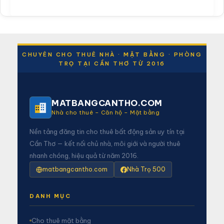
CHUYÊN CHO THUÊ NHÀ · MẶT BẰNG · PHÒNG
TRỌ TẠI CẦN THƠ TỪ 2016
MATBANGCANTHO.COM
Nhà cho thuê – Căn hộ – Mặt bằng
Nền tảng đăng tin cho thuê bất động sản uy tín tại
Cần Thơ — kết nối chủ nhà, môi giới và người thuê
nhanh chóng, hiệu quả từ năm 2016.
matbangcantho.com
Nhà Trọ 500
DANH MỤC
Cho thuê mặt bằng