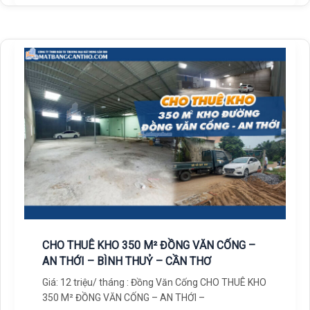
CHO THUÊ KHO 350 M² ĐỒNG VĂN CỐNG –
AN THỚI – BÌNH THUỶ – CẦN THƠ
Giá: 12 triệu/ tháng : Đồng Văn Cống CHO THUÊ KHO
350 M² ĐỒNG VĂN CỐNG – AN THỚI –