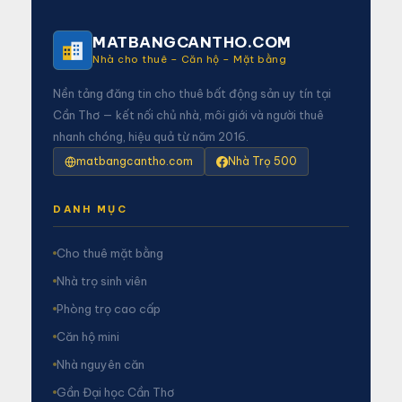
MATBANGCANTHO.COM
Nhà cho thuê – Căn hộ – Mặt bằng
Nền tảng đăng tin cho thuê bất động sản uy tín tại
Cần Thơ — kết nối chủ nhà, môi giới và người thuê
nhanh chóng, hiệu quả từ năm 2016.
matbangcantho.com
Nhà Trọ 500
DANH MỤC
Cho thuê mặt bằng
Nhà trọ sinh viên
Phòng trọ cao cấp
Căn hộ mini
Nhà nguyên căn
Gần Đại học Cần Thơ