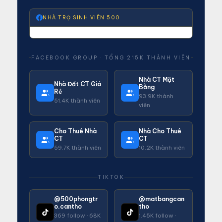
NHÀ TRỌ SINH VIÊN 500
FACEBOOK GROUP · TỔNG 215K THÀNH VIÊN
Nhà CT Mặt
Nhà Đất CT Giá
Bằng
Rẻ
93.9K thành
51.4K thành viên
viên
Cho Thuê Nhà
Nhà Cho Thuê
CT
CT
59.7K thành viên
10.2K thành viên
TIKTOK
@500phongtr
@matbangcan
o.cantho
tho
369 follow · 68K
1.45K follow ·