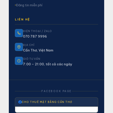
Đăng tin miễn phí
LIÊN HỆ
ĐIỆN THOẠI / ZALO
070 787 9996
ĐỊA CHỈ
Cần Thơ, Việt Nam
GIỜ TƯ VẤN
7:00 – 21:00, tất cả các ngày
FACEBOOK PAGE
CHO THUÊ MẶT BẰNG CẦN THƠ