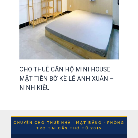
CHO THUÊ CĂN HỘ MINI HOUSE
MẶT TIỀN BỜ KÈ LÊ ANH XUÂN –
NINH KIỀU
CHUYÊN CHO THUÊ NHÀ · MẶT BẰNG · PHÒNG
TRỌ TẠI CẦN THƠ TỪ 2016