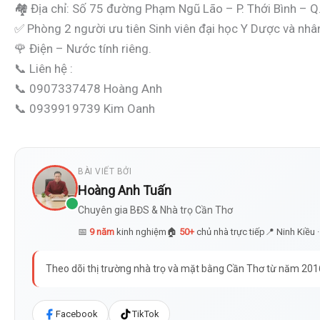
🏘 Địa chỉ: Số 75 đường Phạm Ngũ Lão – P. Thới Bình – Q.
✅ Phòng 2 người ưu tiên Sinh viên đại học Y Dược và nhâ
🌹 Điện – Nước tính riêng.
📞 Liên hệ :
📞 0907337478 Hoàng Anh
📞 0939919739 Kim Oanh
BÀI VIẾT BỞI
Hoàng Anh Tuấn
Chuyên gia BĐS & Nhà trọ Cần Thơ
📅
9 năm
kinh nghiệm
🏠
50+
chủ nhà trực tiếp
📍 Ninh Kiều 
Theo dõi thị trường nhà trọ và mặt bằng Cần Thơ từ năm 2016. 
Facebook
TikTok