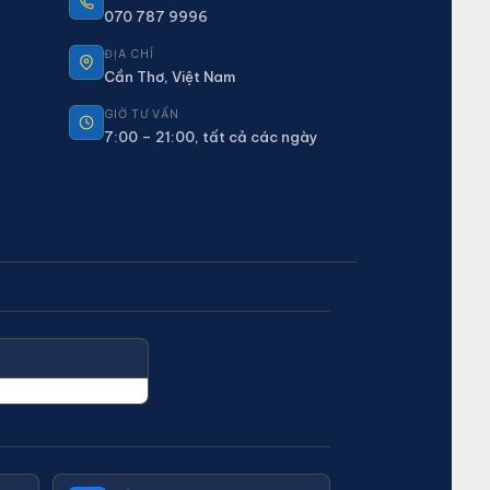
070 787 9996
ĐỊA CHỈ
Cần Thơ, Việt Nam
GIỜ TƯ VẤN
7:00 – 21:00, tất cả các ngày