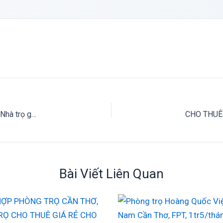
Phòng trọ sinh viên Minh Trang P2 Đường Nguyễn Huệ TPVL. Nhà trọ gần trường Đại Học Kỹ Thuật (ĐHKT) vs Cao Đẳng Sư Phạm ( CDSP )
Bài Viết Liên Quan