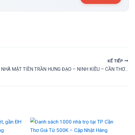
KẾ TIẾP
CHO THUÊ NHÀ MẶT TIỀN TRẦN HƯNG ĐẠO – NINH KIỀU – CẦN THƠ 12 TRIỆU/ THÁNG