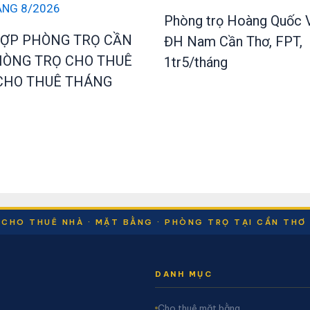
Phòng trọ Hoàng Quốc V
ỢP PHÒNG TRỌ CẦN
ĐH Nam Cần Thơ, FPT,
HÒNG TRỌ CHO THUÊ
1tr5/tháng
 CHO THUÊ THÁNG
CHO THUÊ NHÀ · MẶT BẰNG · PHÒNG TRỌ TẠI CẦN THƠ
DANH MỤC
Cho thuê mặt bằng