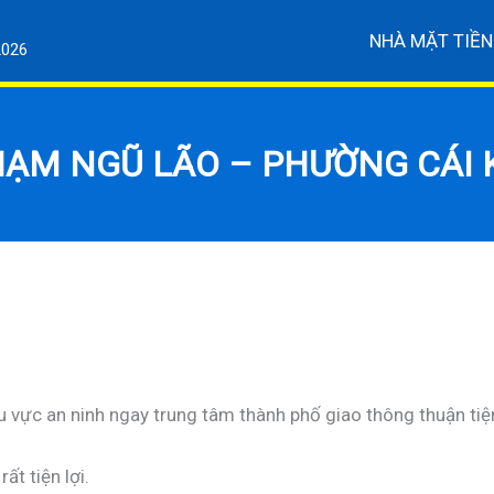
NHÀ MẶT TIỀN
2026
HẠM NGŨ LÃO – PHƯỜNG CÁI K
khu vực an ninh ngay trung tâm thành phố giao thông thuận ti
ất tiện lợi.