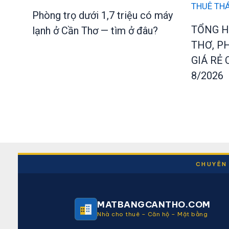
Phòng trọ dưới 1,7 triệu có máy
TỔNG H
lạnh ở Cần Thơ — tìm ở đâu?
THƠ, P
GIÁ RẺ
8/2026
CHUYÊN 
MATBANGCANTHO.COM
Nhà cho thuê – Căn hộ – Mặt bằng