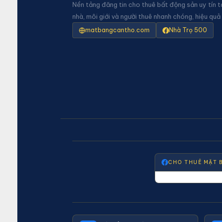
Nền tảng đăng tin cho thuê bất động sản uy tín t
nhà, môi giới và người thuê nhanh chóng, hiệu quả
matbangcantho.com
Nhà Trọ 500
CHO THUÊ MẶT 