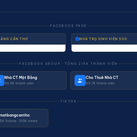
FACEBOOK PAGE
BẰNG CẦN THƠ
NHÀ TRỌ SINH VIÊN 500
FACEBOOK GROUP · TỔNG 215K THÀNH VIÊN
Nhà CT Mặt Bằng
Cho Thuê Nhà CT
93.9K thành viên
59.7K thành viên
TIKTOK
matbangcantho
45K follow · 513K views