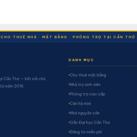
CHO THUÊ NHÀ · MẶT BẰNG · PHÒNG TRỌ TẠI CẦN THƠ
DANH MỤC
Cho thuê mặt bằng
ại Cần Thơ — kết nối chủ
Nhà trọ sinh viên
 từ năm 2016.
Phòng trọ cao cấp
Căn hộ mini
Nhà nguyên căn
Gần Đại học Cần Thơ
Đăng tin miễn phí