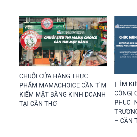
CHUỖI CỬA HÀNG THỰC
|TÌM K
PHẨM MAMACHOICE CẦN TÌM
CÔNG| 
KIẾM MẶT BẰNG KINH DOANH
PHUC I
TẠI CẦN THƠ
TRƯƠNG
– CẦN 