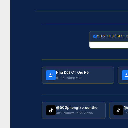
CHO THUÊ MẶT 
Nhà Đất CT Giá Rẻ
51.4K thành viên
@500phongtro.cantho
@
369 follow · 68K views
1.