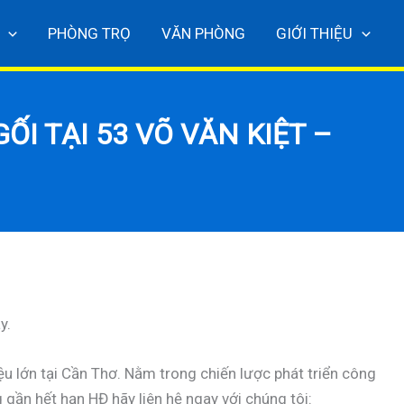
PHÒNG TRỌ
VĂN PHÒNG
GIỚI THIỆU
I TẠI 53 VÕ VĂN KIỆT –
y.
u lớn tại Cần Thơ. Nằm trong chiến lược phát triển công
gần hết hạn HĐ hãy liên hệ ngay với chúng tôi: