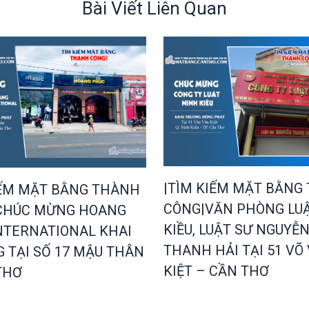
Bài Viết Liên Quan
|TÌM KIẾM MẶT BẰNG
IẾM MẶT BẰNG THÀNH
CÔNG|VĂN PHÒNG LU
CHÚC MỪNG HOANG
KIỀU, LUẬT SƯ NGUYỄ
NTERNATIONAL KHAI
THANH HẢI TẠI 51 VÕ
 TẠI SỐ 17 MẬU THÂN
KIỆT – CẦN THƠ
THƠ