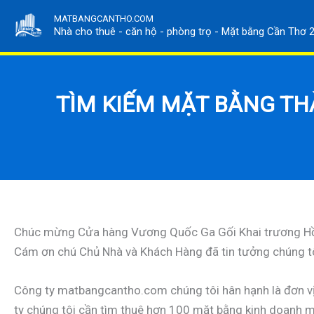
Nhảy
MATBANGCANTHO.COM
tới
Nhà cho thuê - căn hộ - phòng trọ - Mặt bằng Cần Thơ 
nội
dung
TÌM KIẾM MẶT BẰNG THÀ
Chúc mừng Cửa hàng Vương Quốc Ga Gối Khai trương Hồn
Cám ơn chú Chủ Nhà và Khách Hàng đã tin tưởng chúng tô
Công ty matbangcantho.com chúng tôi hân hạnh là đơn vị 
ty chúng tôi cần tìm thuê hơn 100 mặt bằng kinh doanh mớ