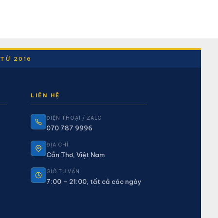
 TỪ 2016
LIÊN HỆ
ĐIỆN THOẠI / ZALO
070 787 9996
ĐỊA CHỈ
Cần Thơ, Việt Nam
GIỜ TƯ VẤN
7:00 – 21:00, tất cả các ngày