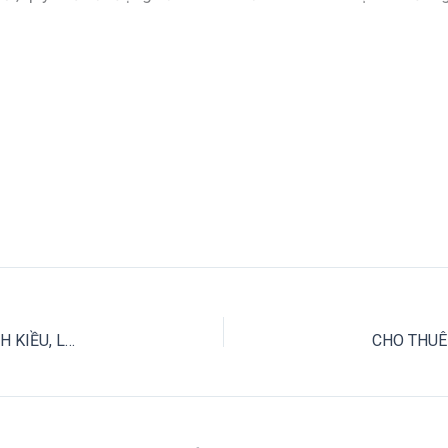
|TÌM KIẾM MẶT BẰNG THÀNH CÔNG|VĂN PHÒNG LUẬT NINH KIỀU, LUẬT SƯ NGUYỄN THANH HẢI TẠI 51 VÕ VĂN KIỆT – CẦN THƠ