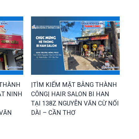
 THÀNH
|TÌM KIẾM MẶT BẰNG THÀNH
ẬT NINH
CÔNG| HAIR SALON BI HAN
N
TẠI 138Z NGUYỄN VĂN CỪ NỐI
 VĂN
DÀI – CẦN THƠ