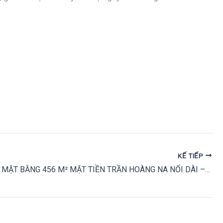
KẾ TIẾP
CHO THUÊ MẶT BẰNG 456 M² MẶT TIỀN TRẦN HOÀNG NA NỐI DÀI – CẦN THƠ