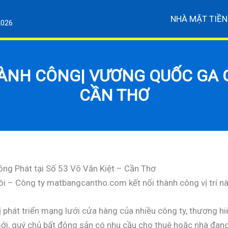
NHÀ MẶT TIỀN
2026
NH CÔNG| VƯƠNG QUỐC GA GỐ
CẦN THƠ
g Phát tại Số 53 Võ Văn Kiệt – Cần Thơ
i – Công ty matbangcantho.com kết nối thành công vị trí nà
phát triển mạng lưới cửa hàng của nhiều công ty, thương hiệ
i, quý chủ bất động sản có nhu cầu cho thuê hoặc nhà đang 