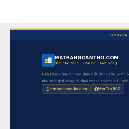
CHUYÊN 
MATBANGCANTHO.COM
Nhà cho thuê – Căn hộ – Mặt bằng
Nền tảng đăng tin cho thuê bất động sản uy tín t
nhà, môi giới và người thuê nhanh chóng, hiệu quả
matbangcantho.com
Nhà Trọ 500