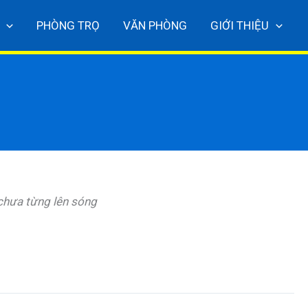
PHÒNG TRỌ
VĂN PHÒNG
GIỚI THIỆU
 chưa từng lên sóng