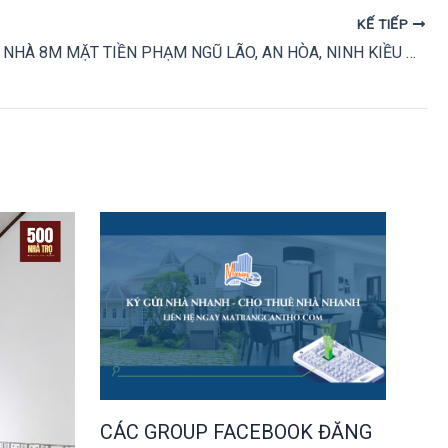
KẾ TIẾP
CHO THUÊ NHÀ 8M MẶT TIỀN PHẠM NGŨ LÃO, AN HÒA, NINH KIỀU CẦN THƠ – 30 TRIỆU/ THÁNG
CÁC GROUP FACEBOOK ĐĂNG