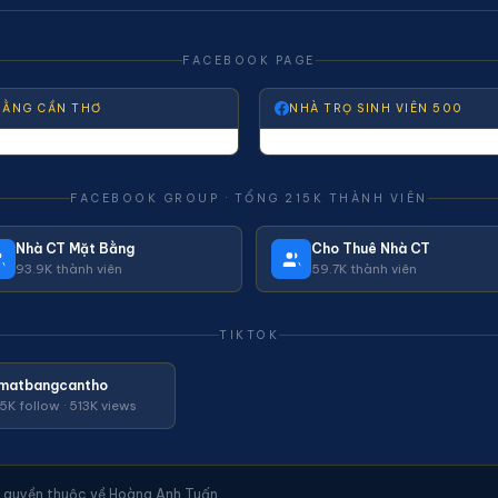
FACEBOOK PAGE
BẰNG CẦN THƠ
NHÀ TRỌ SINH VIÊN 500
FACEBOOK GROUP · TỔNG 215K THÀNH VIÊN
Nhà CT Mặt Bằng
Cho Thuê Nhà CT
93.9K thành viên
59.7K thành viên
TIKTOK
matbangcantho
45K follow · 513K views
 quyền thuộc về Hoàng Anh Tuấn