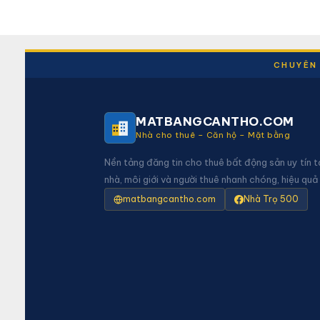
CHUYÊN 
MATBANGCANTHO.COM
Nhà cho thuê – Căn hộ – Mặt bằng
Nền tảng đăng tin cho thuê bất động sản uy tín t
nhà, môi giới và người thuê nhanh chóng, hiệu quả
matbangcantho.com
Nhà Trọ 500