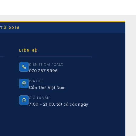
 TỪ 2016
LIÊN HỆ
ĐIỆN THOẠI / ZALO
070 787 9996
ĐỊA CHỈ
Cần Thơ, Việt Nam
GIỜ TƯ VẤN
7:00 – 21:00, tất cả các ngày