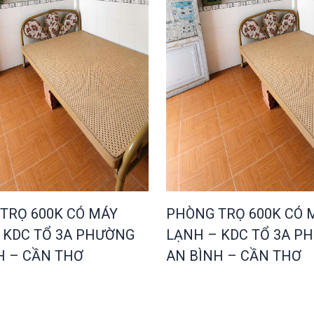
TRỌ 600K CÓ MÁY
PHÒNG TRỌ 600K CÓ 
 KDC TỔ 3A PHƯỜNG
LẠNH – KDC TỔ 3A P
H – CẦN THƠ
AN BÌNH – CẦN THƠ