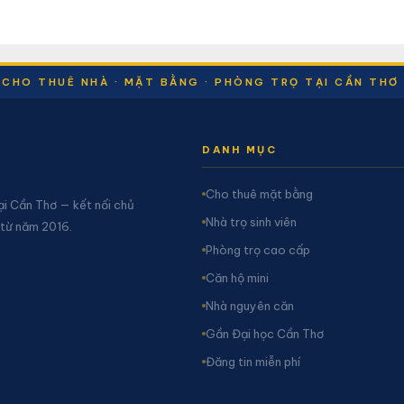
CHO THUÊ NHÀ · MẶT BẰNG · PHÒNG TRỌ TẠI CẦN THƠ
DANH MỤC
Cho thuê mặt bằng
ại Cần Thơ — kết nối chủ
Nhà trọ sinh viên
 từ năm 2016.
Phòng trọ cao cấp
Căn hộ mini
Nhà nguyên căn
Gần Đại học Cần Thơ
Đăng tin miễn phí