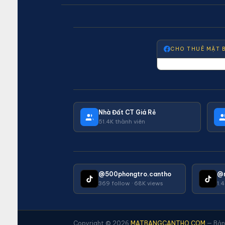
CHO THUÊ MẶT 
Nhà Đất CT Giá Rẻ
51.4K thành viên
@500phongtro.cantho
@
369 follow · 68K views
1.
Copyright © 2026
MATBANGCANTHO.COM
— Bản