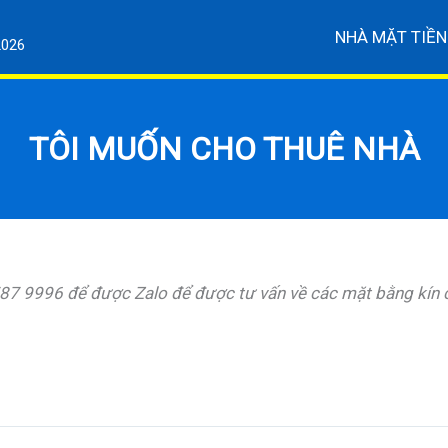
NHÀ MẶT TIỀN
2026
TÔI MUỐN CHO THUÊ NHÀ
 787 9996 để được Zalo để được tư vấn về các mặt bằng kín