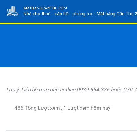
Nhảy
MATBANGCANTHO.COM
tới
Nhà cho thuê - căn hộ - phòng trọ - Mặt bằng Cần Thơ 
nội
dung
Lưu ý: Liên hệ trực tiếp hotline 0939 654 386 hoặc 070
486 Tổng Lượt xem
, 1 Lượt xem hôm nay