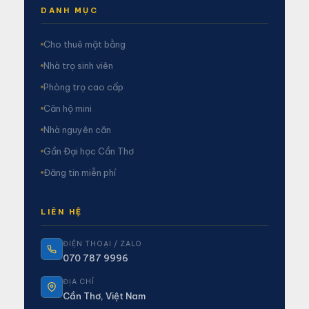
DANH MỤC
Cho thuê mặt bằng
Nhà trọ sinh viên
Phòng trọ cao cấp
Căn hộ mini
Nhà nguyên căn
Gần Đại học Cần Thơ
Đăng tin miễn phí
LIÊN HỆ
ĐIỆN THOẠI / ZALO
070 787 9996
ĐỊA CHỈ
Cần Thơ, Việt Nam