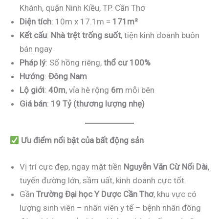
Khánh, quận Ninh Kiều, TP. Cần Thơ
Diện tích
: 10m x 17.1m =
171m²
Kết cấu
:
Nhà trệt trống suốt
, tiện kinh doanh buôn
bán ngay
Pháp lý
: Sổ hồng riêng,
thổ cư 100%
Hướng
:
Đông Nam
Lộ giới
:
40m
, vỉa hè rộng
6m
mỗi bên
Giá bán
:
19 Tỷ (thương lượng nhẹ)
Ưu điểm nổi bật của bất động sản
Vị trí cực đẹp, ngay mặt tiền
Nguyễn Văn Cừ Nối Dài
,
tuyến đường lớn, sầm uất, kinh doanh cực tốt.
Gần
Trường Đại học Y Dược Cần Thơ
, khu vực có
lượng sinh viên – nhân viên y tế – bệnh nhân đông