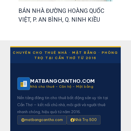
BÁN NHÀ ĐƯỜNG HOÀNG QUỐC
VIỆT, P. AN BÌNH, Q. NINH KIỀU
CHUYÊN CHO THUÊ NHÀ · MẶT BẰNG · PHÒNG
TRỌ TẠI CẦN THƠ TỪ 2016
MATBANGCANTHO.COM
Nhà cho thuê – Căn hộ – Mặt bằng
Nền tảng đăng tin cho thuê bất động sản uy tín tại
Cần Thơ — kết nối chủ nhà, môi giới và người thuê
nhanh chóng, hiệu quả từ năm 2016.
matbangcantho.com
Nhà Trọ 500