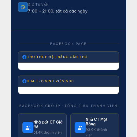
GIỜ TƯ VẤN
7:00 – 21:00, tất cả các ngày
FACEBOOK PAGE
CHO THUÊ MẶT BẰNG CẦN THƠ
NHÀ TRỌ SINH VIÊN 500
FACEBOOK GROUP · TỔNG 215K THÀNH VIÊN
Nhà CT Mặt
Nhà Đất CT Giá
Bằng
Rẻ
93.9K thành
51.4K thành viên
viên