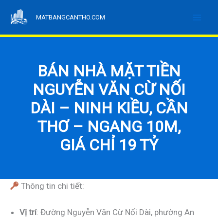
Nhảy
MATBANGCANTHO.COM
tới
nội
dung
BÁN NHÀ MẶT TIỀN
NGUYỄN VĂN CỪ NỐI
DÀI – NINH KIỀU, CẦN
THƠ – NGANG 10M,
GIÁ CHỈ 19 TỶ
Thông tin chi tiết:
Vị trí
: Đường Nguyễn Văn Cừ Nối Dài, phường An