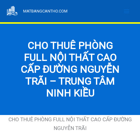
Nhảy
MATBANGCANTHO.COM
tới
nội
dung
CHO THUÊ PHÒNG
FULL NỘI THẤT CAO
CẤP ĐƯỜNG NGUYỄN
TRÃI – TRUNG TÂM
NINH KIỀU
CHO THUÊ PHÒNG FULL NỘI THẤT CAO CẤP ĐƯỜNG
NGUYỄN TRÃI