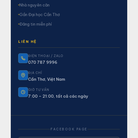
Nhà nguyên căn
Gần Đại học Cần Thơ
Đăng tin miễn phí
LIÊN HỆ
ĐIỆN THOẠI / ZALO
070 787 9996
ĐỊA CHỈ
Cần Thơ, Việt Nam
GIỜ TƯ VẤN
7:00 – 21:00, tất cả các ngày
FACEBOOK PAGE