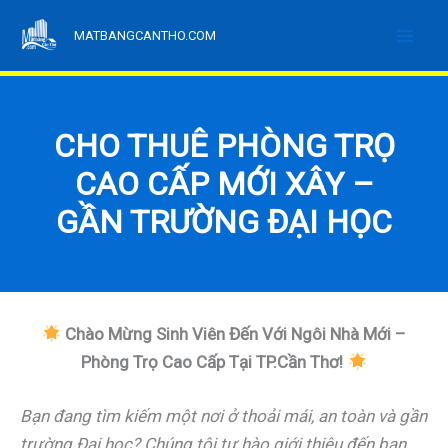
Nhảy
MATBANGCANTHO.COM
tới
nội
dung
CHO THUÊ PHÒNG TRỌ
CAO CẤP MỚI XÂY –
GẦN TRƯỜNG ĐẠI HỌC
Chào Mừng Sinh Viên Đến Với Ngôi Nhà Mới –
Phòng Trọ Cao Cấp Tại TP.Cần Thơ!
Bạn đang tìm kiếm một nơi ở thoải mái, an toàn và gần
trường Đại học? Chúng tôi tự hào giới thiệu đến bạn