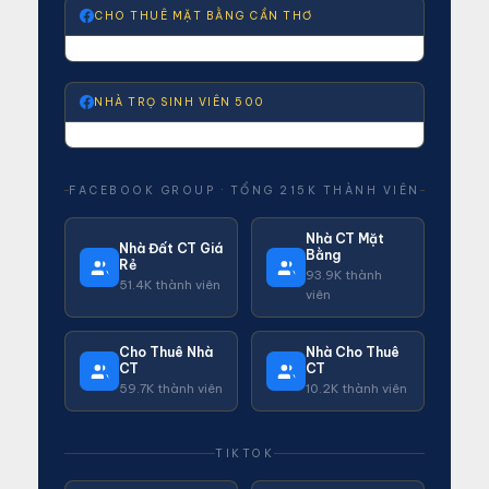
CHO THUÊ MẶT BẰNG CẦN THƠ
NHÀ TRỌ SINH VIÊN 500
FACEBOOK GROUP · TỔNG 215K THÀNH VIÊN
Nhà CT Mặt
Nhà Đất CT Giá
Bằng
Rẻ
93.9K thành
51.4K thành viên
viên
Cho Thuê Nhà
Nhà Cho Thuê
CT
CT
59.7K thành viên
10.2K thành viên
TIKTOK