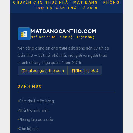
CHUYÊN CHO THUÊ NHÀ · MẶT BẰNG · PHÒNG
TRỌ TẠI CẦN THƠ TỪ 2016
MATBANGCANTHO.COM
Nhà cho thuê – Căn hộ – Mặt bằng
Nền tảng đăng tin cho thuê bất động sản uy tín tại
Cần Thơ — kết nối chủ nhà, môi giới và người thuê
nhanh chóng, hiệu quả từ năm 2016.
matbangcantho.com
Nhà Trọ 500
DANH MỤC
Cho thuê mặt bằng
Nhà trọ sinh viên
Phòng trọ cao cấp
Căn hộ mini