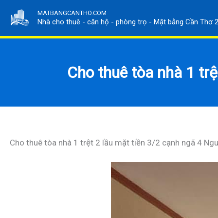
Nhảy
MATBANGCANTHO.COM
tới
Nhà cho thuê - căn hộ - phòng trọ - Mặt bằng Cần Thơ 
nội
dung
Cho thuê tòa nhà 1 tr
Cho thuê tòa nhà 1 trệt 2 lầu mặt tiền 3/2 cạnh ngã 4 Ng