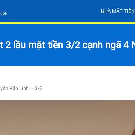
NHÀ MẶT TIỀN
2026
ệt 2 lầu mặt tiền 3/2 cạnh ngã 4
uyễn Văn Linh – 3/2