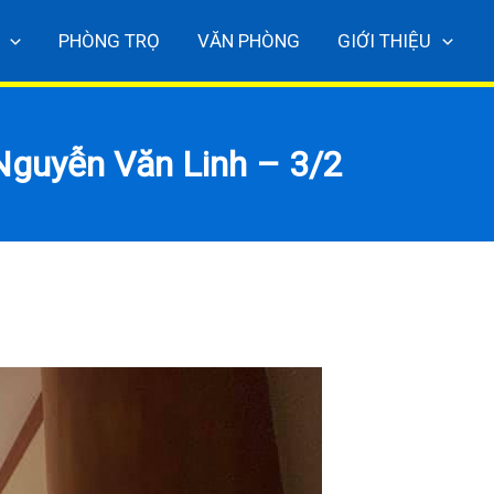
PHÒNG TRỌ
VĂN PHÒNG
GIỚI THIỆU
 Nguyễn Văn Linh – 3/2