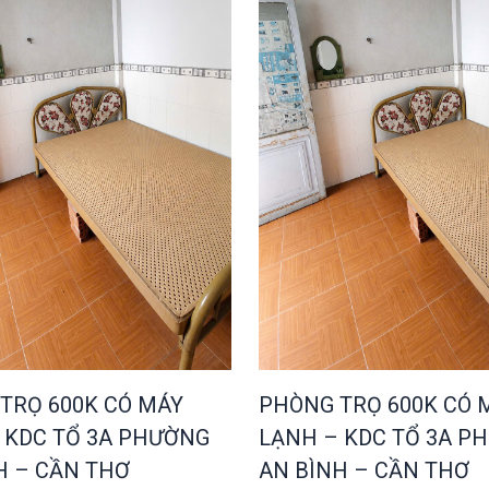
TRỌ 600K CÓ MÁY
PHÒNG TRỌ 600K CÓ 
 KDC TỔ 3A PHƯỜNG
LẠNH – KDC TỔ 3A P
H – CẦN THƠ
AN BÌNH – CẦN THƠ