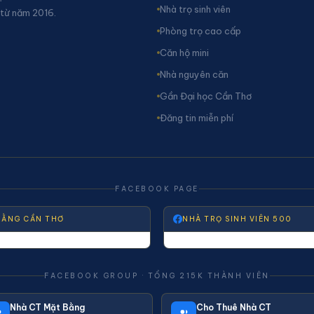
Nhà trọ sinh viên
 từ năm 2016.
Phòng trọ cao cấp
Căn hộ mini
Nhà nguyên căn
Gần Đại học Cần Thơ
Đăng tin miễn phí
FACEBOOK PAGE
BẰNG CẦN THƠ
NHÀ TRỌ SINH VIÊN 500
FACEBOOK GROUP · TỔNG 215K THÀNH VIÊN
Nhà CT Mặt Bằng
Cho Thuê Nhà CT