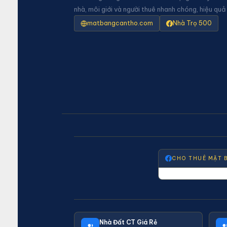
nhà, môi giới và người thuê nhanh chóng, hiệu quả
matbangcantho.com
Nhà Trọ 500
CHO THUÊ MẶT 
Nhà Đất CT Giá Rẻ