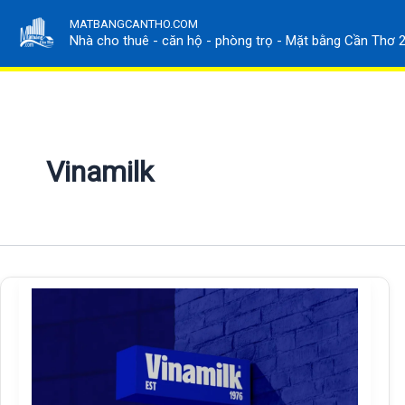
Nhảy
MATBANGCANTHO.COM
tới
Nhà cho thuê - căn hộ - phòng trọ - Mặt bằng Cần Thơ 
nội
dung
Vinamilk