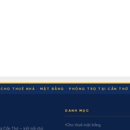
CHO THUÊ NHÀ · MẶT BẰNG · PHÒNG TRỌ TẠI CẦN THƠ
DANH MỤC
Cho thuê mặt bằng
ại Cần Thơ — kết nối chủ