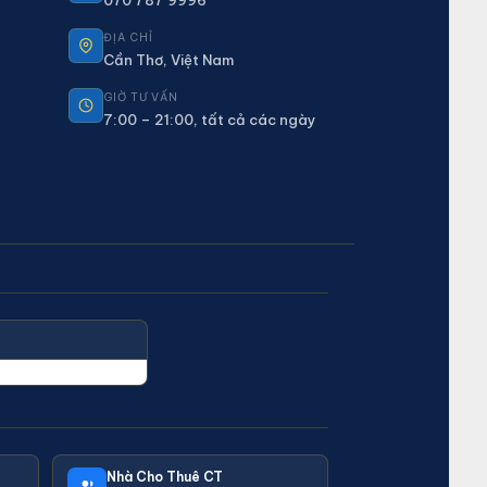
070 787 9996
ĐỊA CHỈ
Cần Thơ, Việt Nam
GIỜ TƯ VẤN
7:00 – 21:00, tất cả các ngày
Nhà Cho Thuê CT