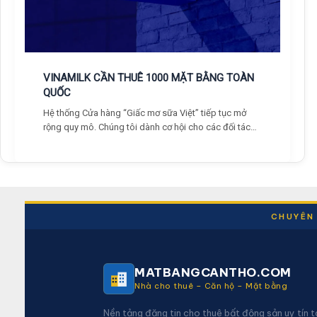
VINAMILK CẦN THUÊ 1000 MẶT BẰNG TOÀN
QUỐC
Hệ thống Cửa hàng “Giấc mơ sữa Việt” tiếp tục mở
rộng quy mô. Chúng tôi dành cơ hội cho các đối tác
có nguyện vọng hợp tác, đồng hành cùng Vinamilk tại
tất cả các tỉnh thành trên toàn Việt Nam.
CHUYÊN 
MATBANGCANTHO.COM
Nhà cho thuê – Căn hộ – Mặt bằng
Nền tảng đăng tin cho thuê bất động sản uy tín t