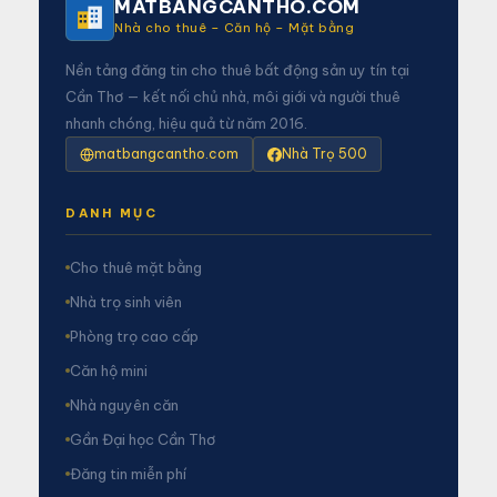
MATBANGCANTHO.COM
Nhà cho thuê – Căn hộ – Mặt bằng
Nền tảng đăng tin cho thuê bất động sản uy tín tại
Cần Thơ — kết nối chủ nhà, môi giới và người thuê
nhanh chóng, hiệu quả từ năm 2016.
matbangcantho.com
Nhà Trọ 500
DANH MỤC
Cho thuê mặt bằng
Nhà trọ sinh viên
Phòng trọ cao cấp
Căn hộ mini
Nhà nguyên căn
Gần Đại học Cần Thơ
Đăng tin miễn phí