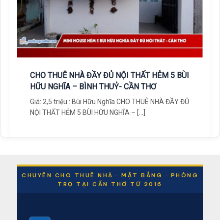
CHO THUÊ NHÀ ĐẦY ĐỦ NỘI THẤT HẺM 5 BÙI
HỮU NGHĨA – BÌNH THUỶ- CẦN THƠ
Giá: 2,5 triệu : Bùi Hữu Nghĩa CHO THUÊ NHÀ ĐẦY ĐỦ
NỘI THẤT HẺM 5 BÙI HỮU NGHĨA – […]
CHUYÊN CHO THUÊ NHÀ · MẶT BẰNG · PHÒNG
TRỌ TẠI CẦN THƠ TỪ 2016