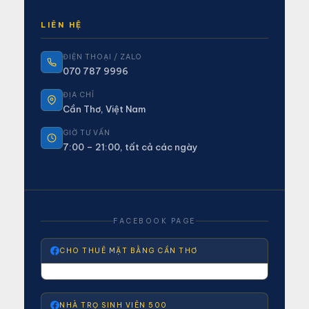
LIÊN HỆ
ĐIỆN THOẠI / ZALO
070 787 9996
ĐỊA CHỈ
Cần Thơ, Việt Nam
GIỜ TƯ VẤN
7:00 – 21:00, tất cả các ngày
FACEBOOK PAGE
CHO THUÊ MẶT BẰNG CẦN THƠ
NHÀ TRỌ SINH VIÊN 500