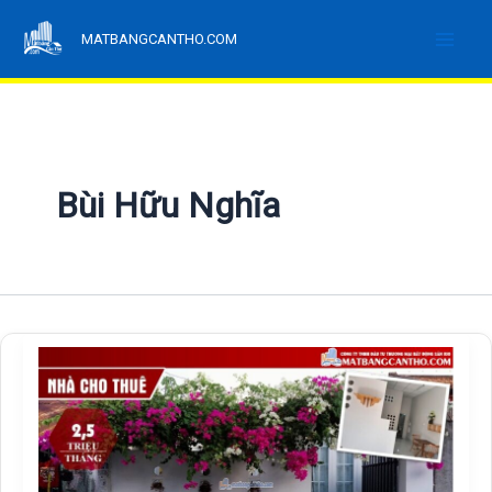
Nhảy
MATBANGCANTHO.COM
tới
nội
dung
Bùi Hữu Nghĩa