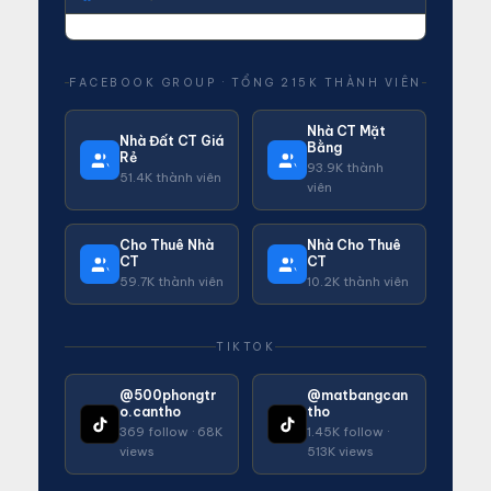
FACEBOOK GROUP · TỔNG 215K THÀNH VIÊN
Nhà CT Mặt
Nhà Đất CT Giá
Bằng
Rẻ
93.9K thành
51.4K thành viên
viên
Cho Thuê Nhà
Nhà Cho Thuê
CT
CT
59.7K thành viên
10.2K thành viên
TIKTOK
@500phongtr
@matbangcan
o.cantho
tho
369 follow · 68K
1.45K follow ·
views
513K views