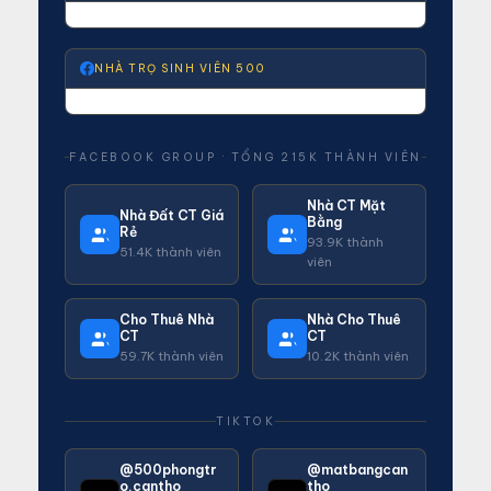
NHÀ TRỌ SINH VIÊN 500
FACEBOOK GROUP · TỔNG 215K THÀNH VIÊN
Nhà CT Mặt
Nhà Đất CT Giá
Bằng
Rẻ
93.9K thành
51.4K thành viên
viên
Cho Thuê Nhà
Nhà Cho Thuê
CT
CT
59.7K thành viên
10.2K thành viên
TIKTOK
@500phongtr
@matbangcan
o.cantho
tho