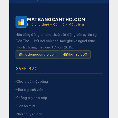
MATBANGCANTHO.COM
Nhà cho thuê – Căn hộ – Mặt bằng
Nền tảng đăng tin cho thuê bất động sản uy tín tại
Cần Thơ — kết nối chủ nhà, môi giới và người thuê
nhanh chóng, hiệu quả từ năm 2016.
matbangcantho.com
Nhà Trọ 500
DANH MỤC
Cho thuê mặt bằng
Nhà trọ sinh viên
Phòng trọ cao cấp
Căn hộ mini
Nhà nguyên căn