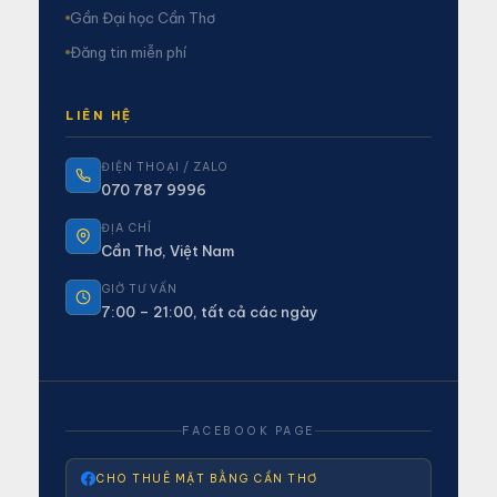
Gần Đại học Cần Thơ
Đăng tin miễn phí
LIÊN HỆ
ĐIỆN THOẠI / ZALO
070 787 9996
ĐỊA CHỈ
Cần Thơ, Việt Nam
GIỜ TƯ VẤN
7:00 – 21:00, tất cả các ngày
FACEBOOK PAGE
CHO THUÊ MẶT BẰNG CẦN THƠ