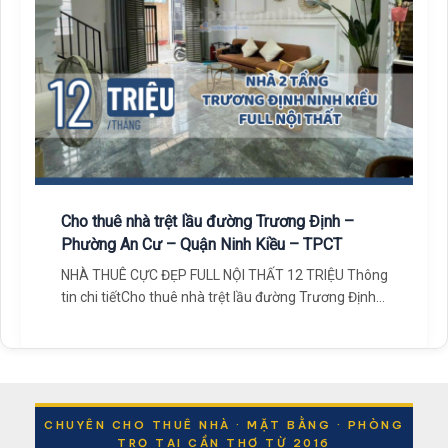
Cho thuê nhà trệt lầu đường Trương Định –
Phường An Cư – Quận Ninh Kiều – TPCT
NHÀ THUÊ CỰC ĐẸP FULL NỘI THẤT 12 TRIỆU Thông
tin chi tiếtCho thuê nhà trệt lầu đường Trương Định
[…]
CHUYÊN CHO THUÊ NHÀ · MẶT BẰNG · PHÒNG
TRỌ TẠI CẦN THƠ TỪ 2016