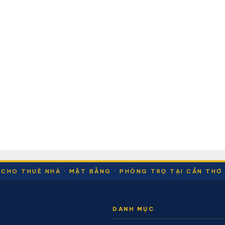
CHO THUÊ NHÀ · MẶT BẰNG · PHÒNG TRỌ TẠI CẦN THƠ
DANH MỤC