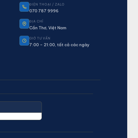
ĐIỆN THOẠI / ZALO
070 787 9996
ĐỊA CHỈ
Cần Thơ, Việt Nam
GIỜ TƯ VẤN
7:00 – 21:00, tất cả các ngày