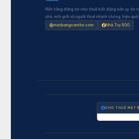
Nền tảng đăng tin cho thuê bất động sản uy tín t
nhà, môi giới và người thuê nhanh chóng, hiệu quả
matbangcantho.com
Nhà Trọ 500
CHO THUÊ MẶT 