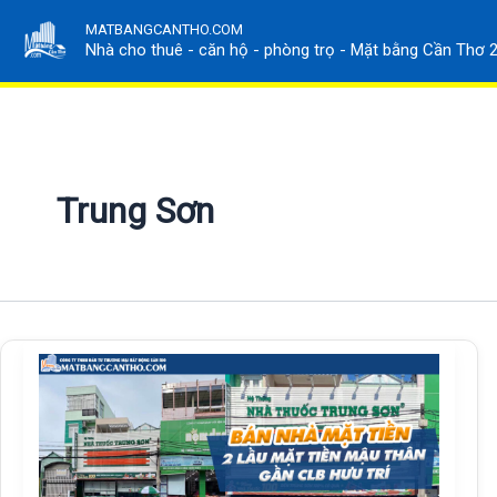
Nhảy
MATBANGCANTHO.COM
tới
Nhà cho thuê - căn hộ - phòng trọ - Mặt bằng Cần Thơ 
nội
dung
Trung Sơn