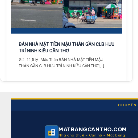
BÁN NHÀ MẶT TIỀN MẬU THÂN GẦN CLB HƯU
TRÍ NINH KIỀU CẦN THƠ
Giá: 11,5 tỷ : Mậu Thân BÁN NHÀ MẶT TIỀN MẬU
THÂN GẦN CLB HƯU TRÍ NINH KIỀU CẦN THƠ […]
CHUYÊN 
MATBANGCANTHO.COM
Nhà cho thuê – Căn hộ – Mặt bằng