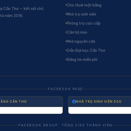
Cho thuê mặt bằng
ại Cần Thơ — kết nối chủ
Nhà trọ sinh viên
 từ năm 2016.
Phòng trọ cao cấp
Căn hộ mini
Nhà nguyên căn
Gần Đại học Cần Thơ
Đăng tin miễn phí
FACEBOOK PAGE
BẰNG CẦN THƠ
NHÀ TRỌ SINH VIÊN 500
FACEBOOK GROUP · TỔNG 215K THÀNH VIÊN