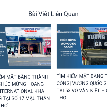
Bài Viết Liên Quan
TÌM KIẾM MẶT BẰNG
IẾM MẶT BẰNG THÀNH
CÔNG| VƯƠNG QUỐC G
CHÚC MỪNG HOANG
TẠI 53 VÕ VĂN KIỆT –
NTERNATIONAL KHAI
THƠ
 TẠI SỐ 17 MẬU THÂN
THƠ