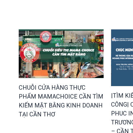
CHUỖI CỬA HÀNG THỰC
|TÌM K
PHẨM MAMACHOICE CẦN TÌM
CÔNG| 
KIẾM MẶT BẰNG KINH DOANH
PHUC I
TẠI CẦN THƠ
TRƯƠNG
– CẦN 