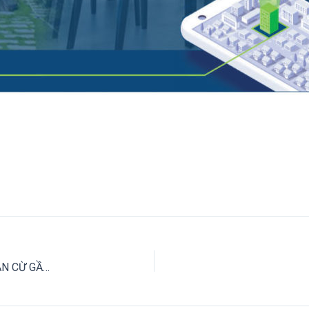
CHO THUÊ NHÀ 2 MẶT TIỀN NGANG 9M ĐƯỜNG NGUYỄN VĂN CỪ GẦN NGÃ TƯ VÕ VĂN KIỆT