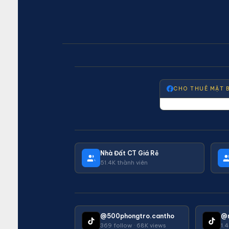
CHO THUÊ MẶT 
Nhà Đất CT Giá Rẻ
51.4K thành viên
@500phongtro.cantho
@
369 follow · 68K views
1.