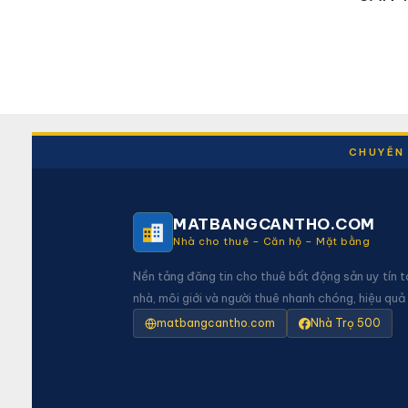
CHUYÊN 
MATBANGCANTHO.COM
Nhà cho thuê – Căn hộ – Mặt bằng
Nền tảng đăng tin cho thuê bất động sản uy tín t
nhà, môi giới và người thuê nhanh chóng, hiệu quả
matbangcantho.com
Nhà Trọ 500