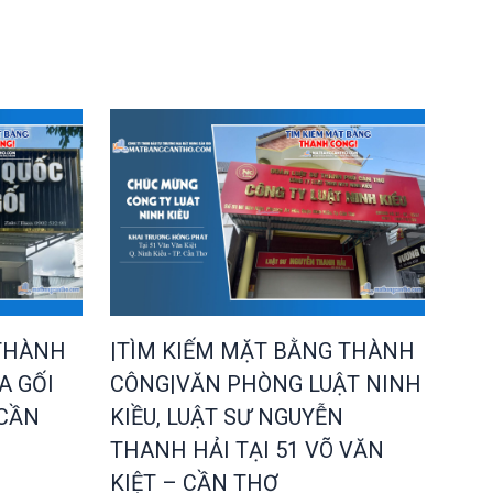
 THÀNH
|TÌM KIẾM MẶT BẰNG THÀNH
A GỐI
CÔNG|VĂN PHÒNG LUẬT NINH
 CẦN
KIỀU, LUẬT SƯ NGUYỄN
THANH HẢI TẠI 51 VÕ VĂN
KIỆT – CẦN THƠ