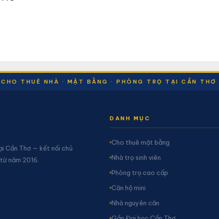
CHO THUÊ NHÀ · MẶT BẰNG · PHÒNG TRỌ TẠI CẦN THƠ
DANH MỤC
Cho thuê mặt bằng
ại Cần Thơ — kết nối chủ
Nhà trọ sinh viên
 từ năm 2016.
Phòng trọ cao cấp
Căn hộ mini
Nhà nguyên căn
Gần Đại học Cần Thơ