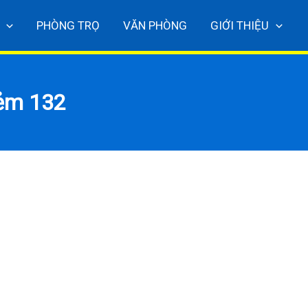
PHÒNG TRỌ
VĂN PHÒNG
GIỚI THIỆU
ẻm 132