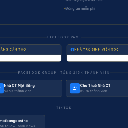
Đăng tin miễn phí
FACEBOOK PAGE
BẰNG CẦN THƠ
NHÀ TRỌ SINH VIÊN 500
FACEBOOK GROUP · TỔNG 215K THÀNH VIÊN
Nhà CT Mặt Bằng
Cho Thuê Nhà CT
93.9K thành viên
59.7K thành viên
TIKTOK
matbangcantho
45K follow · 513K views