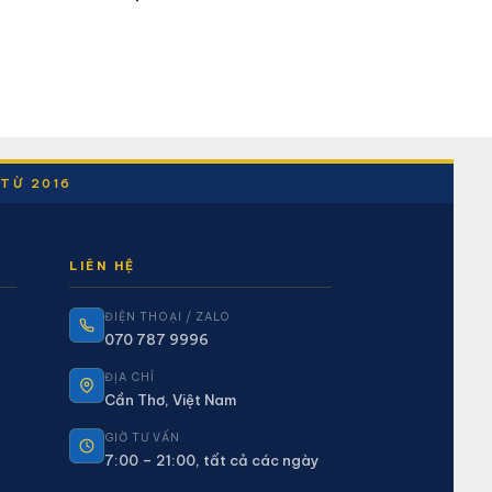
 TỪ 2016
LIÊN HỆ
ĐIỆN THOẠI / ZALO
070 787 9996
ĐỊA CHỈ
Cần Thơ, Việt Nam
GIỜ TƯ VẤN
7:00 – 21:00, tất cả các ngày