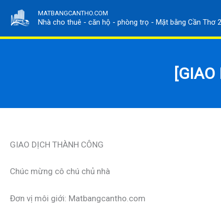
Nhảy
MATBANGCANTHO.COM
tới
Nhà cho thuê - căn hộ - phòng trọ - Mặt bằng Cần Thơ 
nội
dung
[GIAO
GIAO DỊCH THÀNH CÔNG
Chúc mừng cô chú chủ nhà
Đơn vị môi giới: Matbangcantho.com