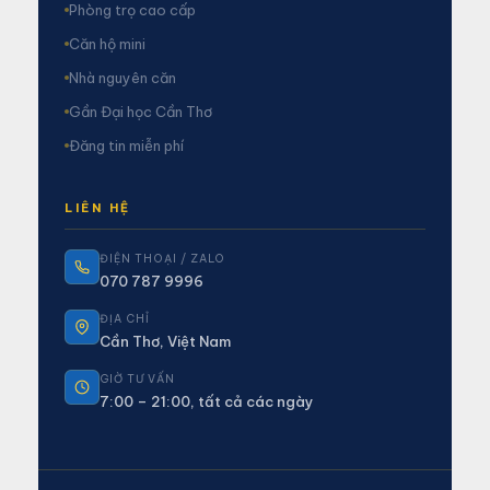
Phòng trọ cao cấp
Căn hộ mini
Nhà nguyên căn
Gần Đại học Cần Thơ
Đăng tin miễn phí
LIÊN HỆ
ĐIỆN THOẠI / ZALO
070 787 9996
ĐỊA CHỈ
Cần Thơ, Việt Nam
GIỜ TƯ VẤN
7:00 – 21:00, tất cả các ngày