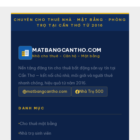
CHUYÊN CHO THUÊ NHÀ · MẶT BẰNG · PHÒNG
TRỌ TẠI CẦN THƠ TỪ 2016
MATBANGCANTHO.COM
Nhà cho thuê – Căn hộ – Mặt bằng
Nền tảng đăng tin cho thuê bất động sản uy tín tại
Cần Thơ — kết nối chủ nhà, môi giới và người thuê
nhanh chóng, hiệu quả từ năm 2016.
matbangcantho.com
Nhà Trọ 500
DANH MỤC
Cho thuê mặt bằng
Nhà trọ sinh viên