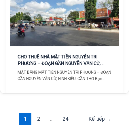
CHO THUÊ NHÀ MẶT TIỀN NGUYỄN TRI
PHƯƠNG – ĐOẠN GẦN NGUYỄN VĂN CỪ,
NINH KIỀU, CẦN THƠ
MẶT BẰNG MẶT TIỀN NGUYỄN TRI PHƯƠNG – ĐOẠN
GẦN NGUYỄN VĂN CỪ, NINH KIỀU, CẦN THƠ Bạn
đang tìm
1
2
…
24
Kế tiếp
→