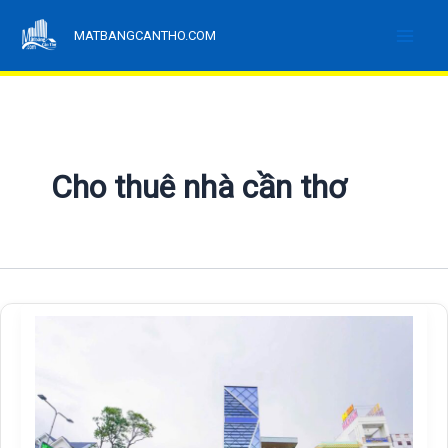
Nhảy
MATBANGCANTHO.COM
tới
nội
dung
Cho thuê nhà cần thơ