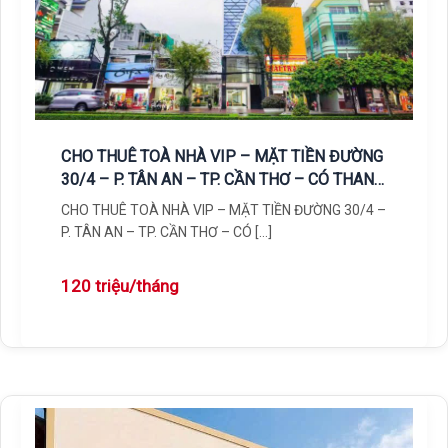
CHO THUÊ TOÀ NHÀ VIP – MẶT TIỀN ĐƯỜNG
30/4 – P. TÂN AN – TP. CẦN THƠ – CÓ THANG
MÁY | 120 TRIỆU/ THÁNG
CHO THUÊ TOÀ NHÀ VIP – MẶT TIỀN ĐƯỜNG 30/4 –
P. TÂN AN – TP. CẦN THƠ – CÓ […]
120 triệu/tháng