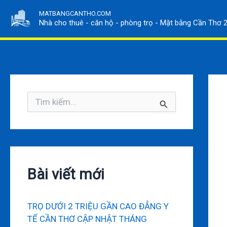
Nhảy
MATBANGCANTHO.COM
tới
Nhà cho thuê - căn hộ - phòng trọ - Mặt bằng Cần Thơ 
nội
dung
T
ì
m
k
i
ế
m
Bài viết mới
:
TRỌ DƯỚI 2 TRIỆU GẦN CAO ĐẲNG Y
TẾ CẦN THƠ CẬP NHẬT THÁNG