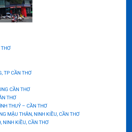
 THƠ
, TP CẦN THƠ
UNG CẦN THƠ
CẦN THƠ
ÌNH THUỶ – CẦN THƠ
G MẬU THÂN, NINH KIỀU, CẦN THƠ
NINH KIỀU, CẦN THƠ