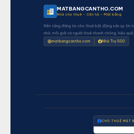
MATBANGCANTHO.COM
Nhà cho thuê – Căn hộ – Mặt bằng
Nền tảng đăng tin cho thuê bất động sản uy tín t
nhà, môi giới và người thuê nhanh chóng, hiệu quả
matbangcantho.com
Nhà Trọ 500
CHO THUÊ MẶT 