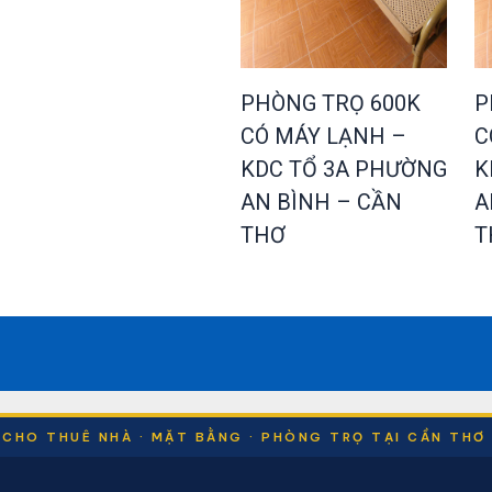
PHÒNG TRỌ 600K
P
CÓ MÁY LẠNH –
C
KDC TỔ 3A PHƯỜNG
K
AN BÌNH – CẦN
A
THƠ
T
CHO THUÊ NHÀ · MẶT BẰNG · PHÒNG TRỌ TẠI CẦN THƠ