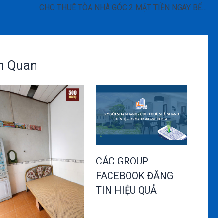
CHO THUÊ TÒA NHÀ GÓC 2 MẶT TIỀN NGAY BẾN NINH KIỀU, TRUNG TÂM CẦN THƠ
ên Quan
CÁC GROUP
FACEBOOK ĐĂNG
TIN HIỆU QUẢ