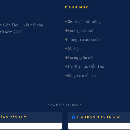
DANH MỤC
Cho thuê mặt bằng
ại Cần Thơ — kết nối chủ
Nhà trọ sinh viên
 từ năm 2016.
Phòng trọ cao cấp
Căn hộ mini
Nhà nguyên căn
Gần Đại học Cần Thơ
Đăng tin miễn phí
FACEBOOK PAGE
BẰNG CẦN THƠ
NHÀ TRỌ SINH VIÊN 500