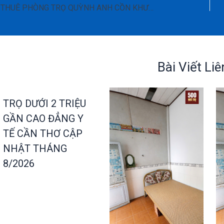
CHO THUÊ PHÒNG TRỌ QUỲNH ANH CỒN KHƯƠNG GẦN CAO ĐẲNG DU LỊCH CẦN THƠ – 2 TRIỆU/ THÁNG
Bài Viết Li
TRỌ DƯỚI 2 TRIỆU
GẦN CAO ĐẲNG Y
TẾ CẦN THƠ CẬP
NHẬT THÁNG
8/2026