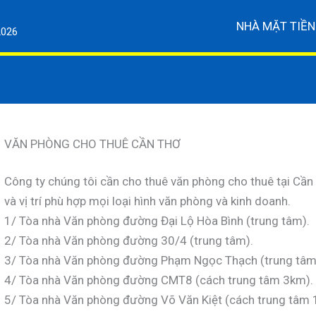
NHÀ MẶT TIỀN
2026
VĂN PHÒNG CHO THUÊ CẦN THƠ
Công ty chúng tôi cần cho thuê văn phòng cho thuê tại Cần 
và vị trí phù hợp mọi loại hình văn phòng và kinh doanh.
1/ Tòa nhà Văn phòng đường Đại Lộ Hòa Bình (trung tâm).
2/ Tòa nhà Văn phòng đường 30/4 (trung tâm).
3/ Tòa nhà Văn phòng đường Phạm Ngọc Thạch (trung tâm
4/ Tòa nhà Văn phòng đường CMT8 (cách trung tâm 3km).
5/ Tòa nhà Văn phòng đường Võ Văn Kiệt (cách trung tâm 