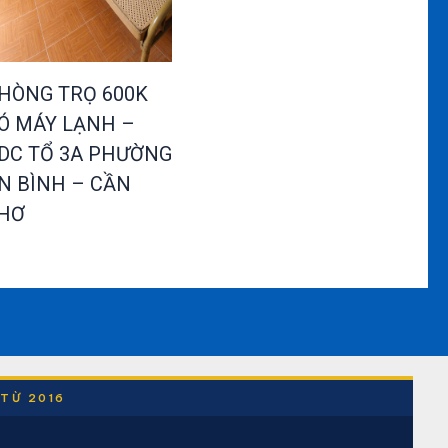
HÒNG TRỌ 600K
Ó MÁY LẠNH –
DC TỔ 3A PHƯỜNG
N BÌNH – CẦN
HƠ
 TỪ 2016