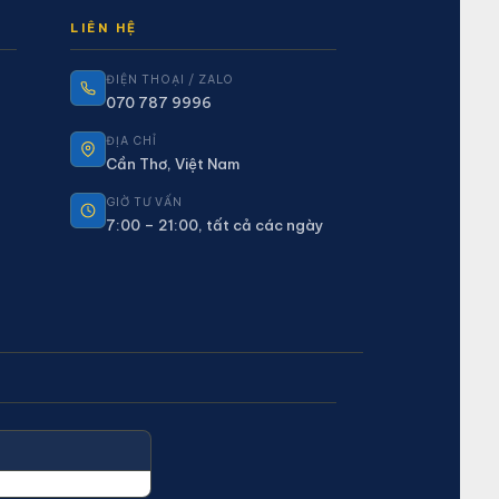
LIÊN HỆ
ĐIỆN THOẠI / ZALO
070 787 9996
ĐỊA CHỈ
Cần Thơ, Việt Nam
GIỜ TƯ VẤN
7:00 – 21:00, tất cả các ngày