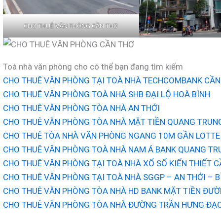
CHO THUÊ VĂN PHÒNG CẦN THƠ
Toà nhà văn phòng cho có thể bạn đang tìm kiếm
CHO THUÊ VĂN PHÒNG TẠI TOÀ NHÀ TECHCOMBANK CẦN
CHO THUÊ VĂN PHÒNG TOÀ NHÀ SHB ĐẠI LỘ HOÀ BÌNH
CHO THUÊ VĂN PHÒNG TÒA NHÀ AN THỚI
CHO THUÊ VĂN PHÒNG TÒA NHÀ MẶT TIỀN QUANG TRUNG
CHO THUÊ TÒA NHÀ VĂN PHÒNG NGANG 10M GẦN LOTTE
CHO THUÊ VĂN PHÒNG TOÀ NHÀ NAM Á BANK QUANG TR
CHO THUÊ VĂN PHÒNG TẠI TOÀ NHÀ XỔ SỐ KIẾN THIẾT 
CHO THUÊ VĂN PHÒNG TẠI TOÀ NHÀ SGGP – AN THỚI – B
CHO THUÊ VĂN PHÒNG TÒA NHÀ HD BANK MẶT TIỀN ĐƯỜN
CHO THUÊ VĂN PHÒNG TÒA NHÀ ĐƯỜNG TRẦN HƯNG ĐẠO, 