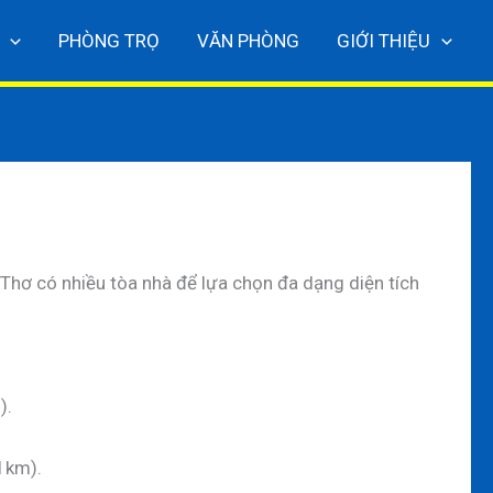
PHÒNG TRỌ
VĂN PHÒNG
GIỚI THIỆU
Thơ có nhiều tòa nhà để lựa chọn đa dạng diện tích
).
1km).