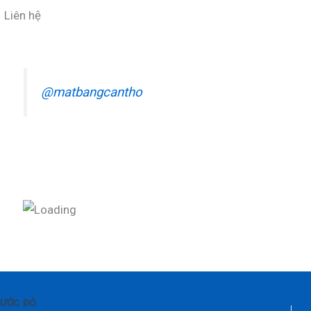
Liên hệ
@matbangcantho
ƯỚC ĐÓ