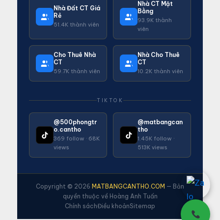
Nhà CT Mặt
Nhà Đất CT Giá
Bằng
Rẻ
93.9K thành
51.4K thành viên
viên
Cho Thuê Nhà
Nhà Cho Thuê
CT
CT
59.7K thành viên
10.2K thành viên
TIKTOK
@500phongtr
@matbangcan
o.cantho
tho
369 follow · 68K
1.45K follow ·
views
513K views
Copyright © 2026
MATBANGCANTHO.COM
— Bản
quyền thuộc về Hoàng Anh Tuấn
Chính sách
Điều khoản
Sitemap