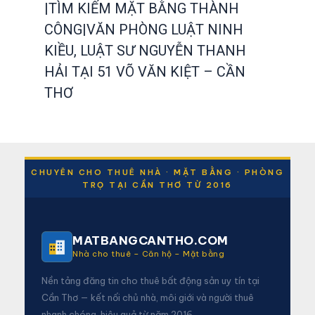
|TÌM KIẾM MẶT BẰNG THÀNH
CÔNG|VĂN PHÒNG LUẬT NINH
KIỀU, LUẬT SƯ NGUYỄN THANH
HẢI TẠI 51 VÕ VĂN KIỆT – CẦN
THƠ
CHUYÊN CHO THUÊ NHÀ · MẶT BẰNG · PHÒNG
TRỌ TẠI CẦN THƠ TỪ 2016
MATBANGCANTHO.COM
Nhà cho thuê – Căn hộ – Mặt bằng
Nền tảng đăng tin cho thuê bất động sản uy tín tại
Cần Thơ — kết nối chủ nhà, môi giới và người thuê
nhanh chóng, hiệu quả từ năm 2016.