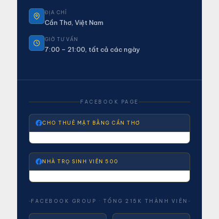
ĐỊA CHỈ
Cần Thơ, Việt Nam
GIỜ TƯ VẤN
7:00 – 21:00, tất cả các ngày
FACEBOOK PAGE
CHO THUÊ MẶT BẰNG CẦN THƠ
NHÀ TRỌ SINH VIÊN 500
FACEBOOK GROUP · TỔNG 215K THÀNH VIÊN