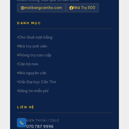
matbangcantho.com
Nhà Trọ 500
DANH MỤC
Cho thuê mặt bằng
Nhà trọ sinh viên
Phòng trọ cao cấp
Căn hộ mini
Nhà nguyên căn
Gần Đại học Cần Thơ
Đăng tin miễn phí
LIÊN HỆ
ĐIỆN THOẠI / ZALO
070 787 9996