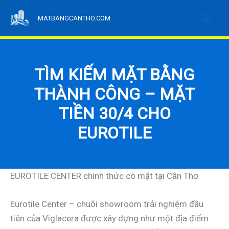
Nhảy
MATBANGCANTHO.COM
tới
nội
dung
TÌM KIẾM MẶT BẰNG
THÀNH CÔNG – MẶT
TIỀN 30/4 CHO
EUROTILE
EUROTILE CENTER chính thức có mặt tại Cần Thơ
Eurotile Center – chuỗi showroom trải nghiệm đầu
tiên của Viglacera được xây dựng như một địa điểm