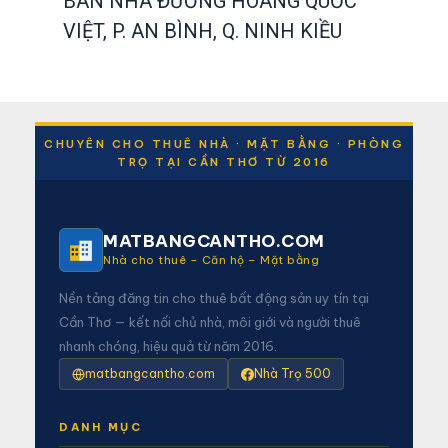
BÁN NHÀ ĐƯỜNG HOÀNG QUỐC
VIỆT, P. AN BÌNH, Q. NINH KIỀU
CHUYÊN CHO THUÊ NHÀ · MẶT BẰNG · PHÒNG
TRỌ TẠI CẦN THƠ TỪ 2016
MATBANGCANTHO.COM
Nhà cho thuê – Căn hộ – Mặt bằng
Nền tảng đăng tin cho thuê bất động sản uy tín tại
Cần Thơ — kết nối chủ nhà, môi giới và người thuê
nhanh chóng, hiệu quả từ năm 2016.
matbangcantho.com
Nhà Trọ 500
DANH MỤC