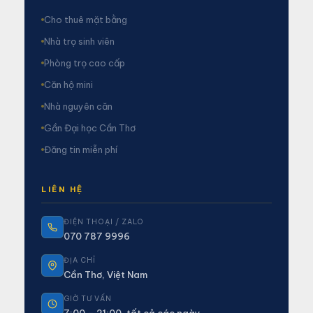
Cho thuê mặt bằng
Nhà trọ sinh viên
Phòng trọ cao cấp
Căn hộ mini
Nhà nguyên căn
Gần Đại học Cần Thơ
Đăng tin miễn phí
LIÊN HỆ
ĐIỆN THOẠI / ZALO
070 787 9996
ĐỊA CHỈ
Cần Thơ, Việt Nam
GIỜ TƯ VẤN