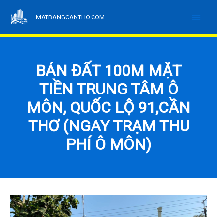
Nhảy
MATBANGCANTHO.COM
tới
nội
dung
BÁN ĐẤT 100M MẶT
TIỀN TRUNG TÂM Ô
MÔN, QUỐC LỘ 91,CẦN
THƠ (NGAY TRẠM THU
PHÍ Ô MÔN)