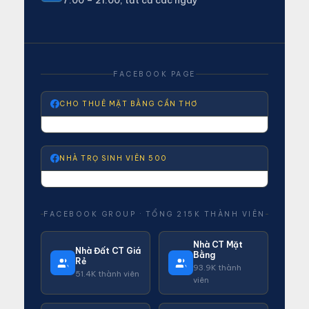
7:00 – 21:00, tất cả các ngày
FACEBOOK PAGE
CHO THUÊ MẶT BẰNG CẦN THƠ
NHÀ TRỌ SINH VIÊN 500
FACEBOOK GROUP · TỔNG 215K THÀNH VIÊN
Nhà CT Mặt
Nhà Đất CT Giá
Bằng
Rẻ
93.9K thành
51.4K thành viên
viên