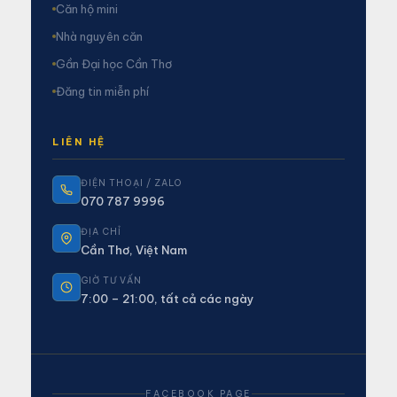
Căn hộ mini
Nhà nguyên căn
Gần Đại học Cần Thơ
Đăng tin miễn phí
LIÊN HỆ
ĐIỆN THOẠI / ZALO
070 787 9996
ĐỊA CHỈ
Cần Thơ, Việt Nam
GIỜ TƯ VẤN
7:00 – 21:00, tất cả các ngày
FACEBOOK PAGE