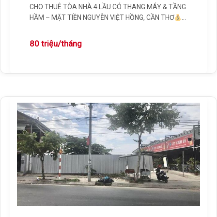
CHO THUÊ TÒA NHÀ 4 LẦU CÓ THANG MÁY & TẦNG
HẦM – MẶT TIỀN NGUYỄN VIỆT HỒNG, CẦN THƠ
[…]
80 triệu/tháng