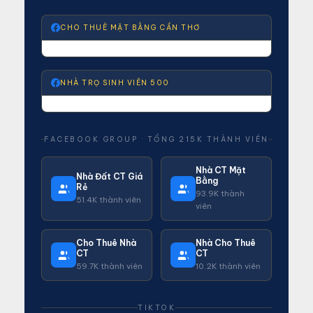
CHO THUÊ MẶT BẰNG CẦN THƠ
NHÀ TRỌ SINH VIÊN 500
FACEBOOK GROUP · TỔNG 215K THÀNH VIÊN
Nhà CT Mặt
Nhà Đất CT Giá
Bằng
Rẻ
93.9K thành
51.4K thành viên
viên
Cho Thuê Nhà
Nhà Cho Thuê
CT
CT
59.7K thành viên
10.2K thành viên
TIKTOK