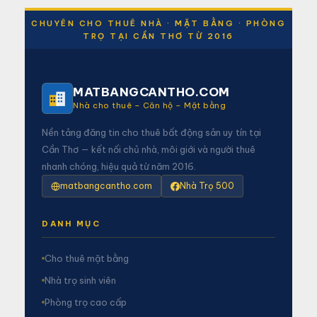
CHUYÊN CHO THUÊ NHÀ · MẶT BẰNG · PHÒNG
TRỌ TẠI CẦN THƠ TỪ 2016
MATBANGCANTHO.COM
Nhà cho thuê – Căn hộ – Mặt bằng
Nền tảng đăng tin cho thuê bất động sản uy tín tại
Cần Thơ — kết nối chủ nhà, môi giới và người thuê
nhanh chóng, hiệu quả từ năm 2016.
matbangcantho.com
Nhà Trọ 500
DANH MỤC
Cho thuê mặt bằng
Nhà trọ sinh viên
Phòng trọ cao cấp