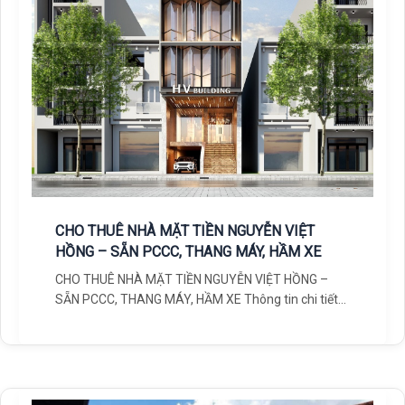
CHO THUÊ NHÀ MẶT TIỀN NGUYỄN VIỆT
HỒNG – SẴN PCCC, THANG MÁY, HẦM XE
CHO THUÊ NHÀ MẶT TIỀN NGUYỄN VIỆT HỒNG –
SẴN PCCC, THANG MÁY, HẦM XE Thông tin chi tiết
Giá