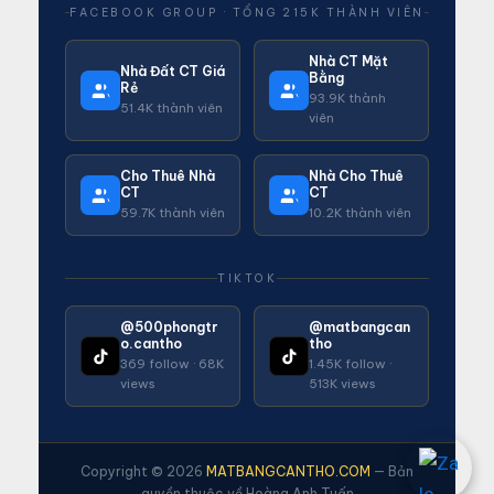
FACEBOOK GROUP · TỔNG 215K THÀNH VIÊN
Nhà CT Mặt
Nhà Đất CT Giá
Bằng
Rẻ
93.9K thành
51.4K thành viên
viên
Cho Thuê Nhà
Nhà Cho Thuê
CT
CT
59.7K thành viên
10.2K thành viên
TIKTOK
@500phongtr
@matbangcan
o.cantho
tho
369 follow · 68K
1.45K follow ·
views
513K views
Copyright © 2026
MATBANGCANTHO.COM
— Bản
quyền thuộc về Hoàng Anh Tuấn