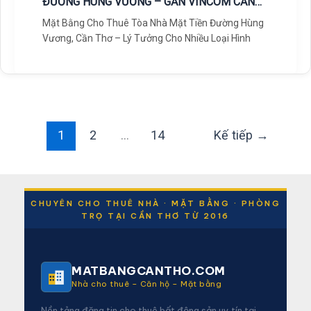
ĐƯỜNG HÙNG VƯƠNG – GẦN VINCOM CẦN
THƠ
Mặt Bằng Cho Thuê Tòa Nhà Mặt Tiền Đường Hùng
Vương, Cần Thơ – Lý Tưởng Cho Nhiều Loại Hình
1
2
…
14
Kế tiếp
→
CHUYÊN CHO THUÊ NHÀ · MẶT BẰNG · PHÒNG
TRỌ TẠI CẦN THƠ TỪ 2016
MATBANGCANTHO.COM
Nhà cho thuê – Căn hộ – Mặt bằng
Nền tảng đăng tin cho thuê bất động sản uy tín tại