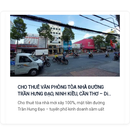
CHO THUÊ VĂN PHÒNG TÒA NHÀ ĐƯỜNG
TRẦN HƯNG ĐẠO, NINH KIỀU, CẦN THƠ – Diện
Tích Gần 1250m² – Có Thang Máy – PCCC Đầy
Cho thuê tòa nhà mới xây 100%, mặt tiền đường
Đủ
Trần Hưng Đạo – tuyến phố kinh doanh sầm uất