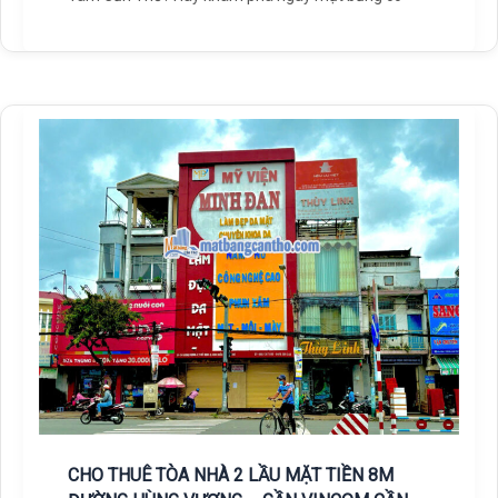
CHO THUÊ TÒA NHÀ 2 LẦU MẶT TIỀN 8M