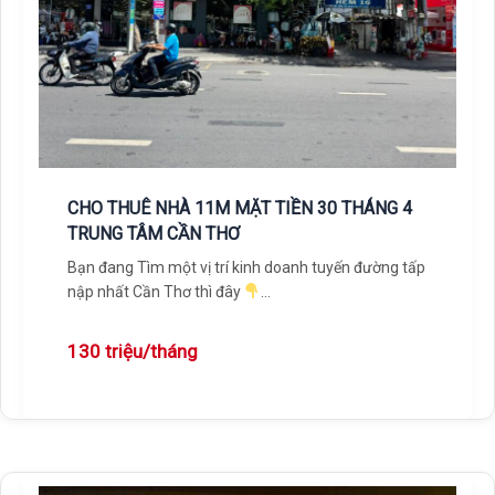
CHO THUÊ NHÀ 11M MẶT TIỀN 30 THÁNG 4
TRUNG TÂM CẦN THƠ
Bạn đang Tìm một vị trí kinh doanh tuyến đường tấp
nập nhất Cần Thơ thì đây
Cho thuê nhà 11m Mặt tiền Trung tâm Cần Thơ
Diện tích 11 x 27
130 triệu/tháng
—
Vị trí đường 30 tháng 4 sát đường Đại lộ Hòa Bình,
khu trung tâm nhất của TP. Cần Thơ, sát siêu thị
Nguyễn Kim. Thuận lợi kinh doanh và phát triển
thương hiệu.