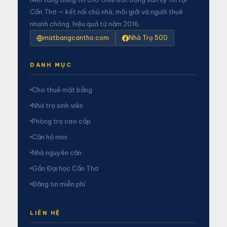
Cần Thơ — kết nối chủ nhà, môi giới và người thuê
nhanh chóng, hiệu quả từ năm 2016.
matbangcantho.com
Nhà Trọ 500
DANH MỤC
Cho thuê mặt bằng
Nhà trọ sinh viên
Phòng trọ cao cấp
Căn hộ mini
Nhà nguyên căn
Gần Đại học Cần Thơ
Đăng tin miễn phí
LIÊN HỆ