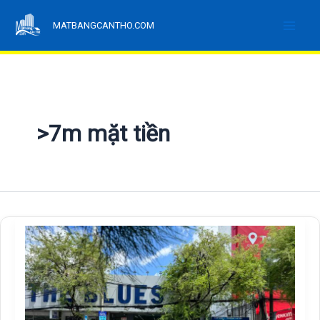
Nhảy
MATBANGCANTHO.COM
tới
nội
dung
>7m mặt tiền