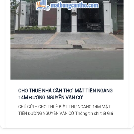
CHO THUÊ NHÀ CẦN THƠ: MẶT TIỀN NGANG
14M ĐƯỜNG NGUYỄN VĂN CỪ
CHỦ GỬI – CHO THUÊ BIỆT THỰ NGANG 14M MẶT
TIỀN ĐƯỜNG NGUYỄN VĂN CỪ Thông tin chi tiết Giá