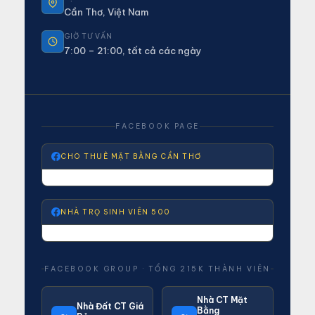
Cần Thơ, Việt Nam
GIỜ TƯ VẤN
7:00 – 21:00, tất cả các ngày
FACEBOOK PAGE
CHO THUÊ MẶT BẰNG CẦN THƠ
NHÀ TRỌ SINH VIÊN 500
FACEBOOK GROUP · TỔNG 215K THÀNH VIÊN
Nhà CT Mặt
Nhà Đất CT Giá
Bằng