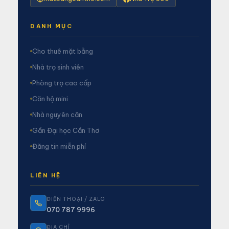
DANH MỤC
Cho thuê mặt bằng
Nhà trọ sinh viên
Phòng trọ cao cấp
Căn hộ mini
Nhà nguyên căn
Gần Đại học Cần Thơ
Đăng tin miễn phí
LIÊN HỆ
ĐIỆN THOẠI / ZALO
070 787 9996
ĐỊA CHỈ