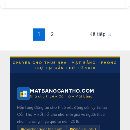
Thông
1
2
Kế tiếp
→
CHUYÊN CHO THUÊ NHÀ · MẶT BẰNG · PHÒNG
TRỌ TẠI CẦN THƠ TỪ 2016
MATBANGCANTHO.COM
Nhà cho thuê – Căn hộ – Mặt bằng
Nền tảng đăng tin cho thuê bất động sản uy tín tại
Cần Thơ — kết nối chủ nhà, môi giới và người thuê
nhanh chóng, hiệu quả từ năm 2016.
matbangcantho.com
Nhà Trọ 500