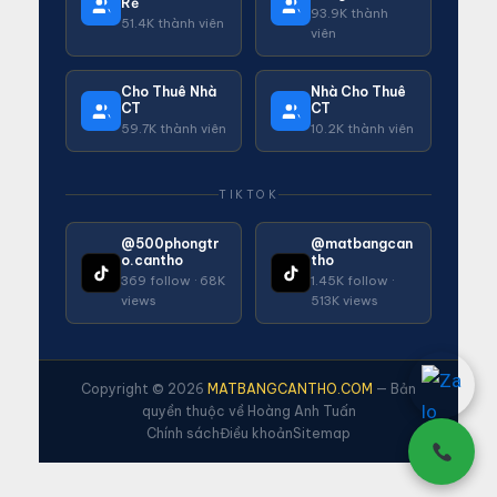
Rẻ
93.9K thành
51.4K thành viên
viên
Cho Thuê Nhà
Nhà Cho Thuê
CT
CT
59.7K thành viên
10.2K thành viên
TIKTOK
@500phongtr
@matbangcan
o.cantho
tho
369 follow · 68K
1.45K follow ·
views
513K views
Copyright © 2026
MATBANGCANTHO.COM
— Bản
quyền thuộc về Hoàng Anh Tuấn
Chính sách
Điều khoản
Sitemap