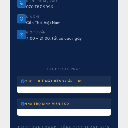
ĐIỆN THOẠI / ZALO
070 787 9996
ĐỊA CHỈ
Cần Thơ, Việt Nam
GIỜ TƯ VẤN
7:00 – 21:00, tất cả các ngày
FACEBOOK PAGE
CHO THUÊ MẶT BẰNG CẦN THƠ
NHÀ TRỌ SINH VIÊN 500
FACEBOOK GROUP · TỔNG 215K THÀNH VIÊN