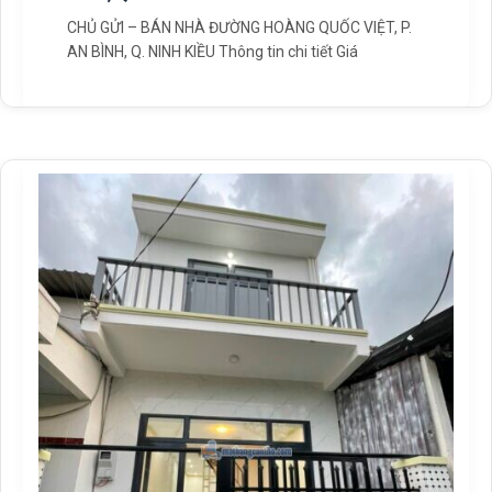
CHỦ GỬI – BÁN NHÀ ĐƯỜNG HOÀNG QUỐC VIỆT, P.
AN BÌNH, Q. NINH KIỀU Thông tin chi tiết Giá