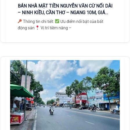
BÁN NHÀ MẶT TIỀN NGUYỄN VĂN CỪ NỐI DÀI
– NINH KIỀU, CẦN THƠ – NGANG 10M, GIÁ
CHỈ 19 TỶ
Thông tin chi tiết:
Ưu điểm nổi bật của bất
động sản
Vị trí tiềm năng –