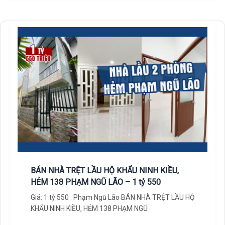
BÁN NHÀ TRỆT LẦU HỘ KHẨU NINH KIỀU,
HẺM 138 PHẠM NGŨ LÃO – 1 tỷ 550
Giá: 1 tỷ 550 : Phạm Ngũ Lão BÁN NHÀ TRỆT LẦU HỘ
KHẨU NINH KIỀU, HẺM 138 PHẠM NGŨ