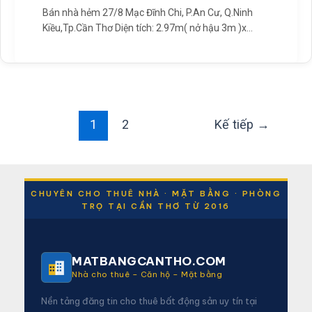
Bán nhà hẻm 27/8 Mạc Đĩnh Chi, P.An Cư, Q.Ninh
Kiều,Tp.Cần Thơ Diện tích: 2.97m( nở hậu 3m )x
7.79m
1
2
Kế tiếp
→
CHUYÊN CHO THUÊ NHÀ · MẶT BẰNG · PHÒNG
TRỌ TẠI CẦN THƠ TỪ 2016
MATBANGCANTHO.COM
Nhà cho thuê – Căn hộ – Mặt bằng
Nền tảng đăng tin cho thuê bất động sản uy tín tại