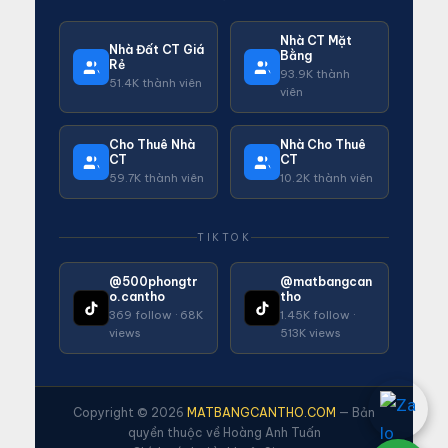
Nhà CT Mặt
Nhà Đất CT Giá
Bằng
Rẻ
93.9K thành
51.4K thành viên
viên
Cho Thuê Nhà
Nhà Cho Thuê
CT
CT
59.7K thành viên
10.2K thành viên
TIKTOK
@500phongtr
@matbangcan
o.cantho
tho
369 follow · 68K
1.45K follow ·
views
513K views
Copyright © 2026
MATBANGCANTHO.COM
— Bản
quyền thuộc về Hoàng Anh Tuấn