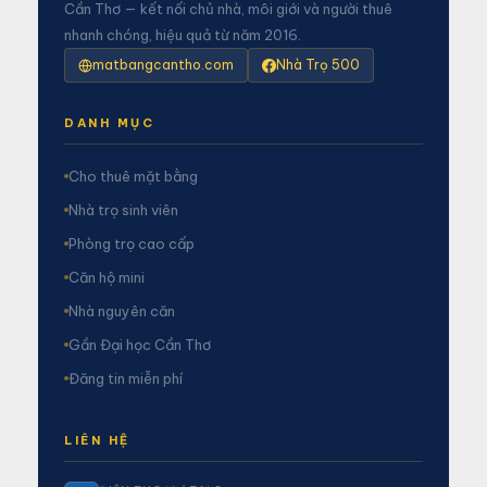
Cần Thơ — kết nối chủ nhà, môi giới và người thuê
nhanh chóng, hiệu quả từ năm 2016.
matbangcantho.com
Nhà Trọ 500
DANH MỤC
Cho thuê mặt bằng
Nhà trọ sinh viên
Phòng trọ cao cấp
Căn hộ mini
Nhà nguyên căn
Gần Đại học Cần Thơ
Đăng tin miễn phí
LIÊN HỆ